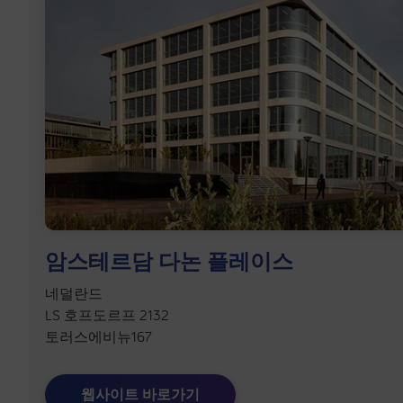
암스테르담 다논 플레이스
네덜란드
LS 호프도르프 2132
토러스에비뉴167
웹사이트 바로가기