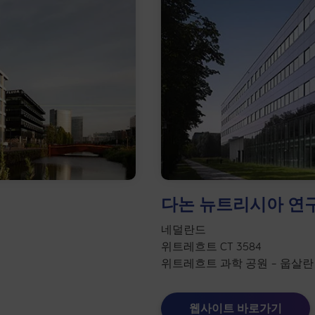
다논 뉴트리시아 연
네덜란드
위트레흐트 CT 3584
위트레흐트 과학 공원 – 웁살란 
웹사이트 바로가기