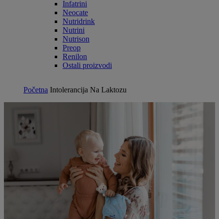
Infatrini
Neocate
Nutridrink
Nutrini
Nutrison
Preop
Renilon
Ostali proizvodi
Početna
Intolerancija Na Laktozu