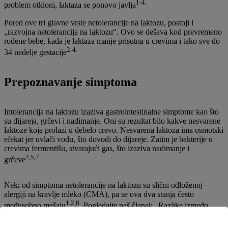
1-4.
problem otkloni, laktaza se ponovo javlja
Pored ove tri glavne vrste netolerancije na laktozu, postoji i
„razvojna netolerancija na laktozu“. Ovo se dešava kod prevremeno
rođene bebe, kada je laktaza manje prisutna u crevima i tako sve do
2-4.
34 nedelje gestacije
Prepoznavanje simptoma
Intolerancija na laktozu izaziva gastrointestinalne simptome kao što
su dijareja, grčevi i nadimanje. Oni su rezultat bilo kakve nesvarene
laktoze koja prolazi u debelo crevo. Nesvarena laktoza ima osmotski
efekat jer uvlači vodu, što dovodi do dijareje. Zatim je bakterije u
crevima fermentišu, stvarajući gas, što izaziva nadimanje i
2,5,7.
grčeve
Neki od simptoma netolerancije na laktozu su slični odloženoj
alergiji na kravlje mleko (CMA), pa se ova dva stanja često
1,2,8
međusobno mešaju
. Pogledajte naš članak „Razlike između
intolerancije na laktozu i CMA“ da saznate više.