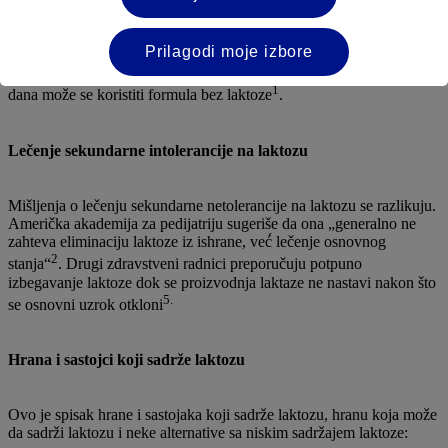
pojave simptoma.
U drugim slučajevima, gde je možda potrebno potpuno izbegavati
Prilagodi moje izbore
laktozu, treba voditi računa da njihova ishrana bude i dalje nutritivno
uravnotežena. Za bebe koje se hrane formulom mlađe od godinu
1
dana može se koristiti formula bez laktoze
.
Lečenje sekundarne intolerancije na laktozu
Mišljenja o lečenju sekundarne netolerancije na laktozu se razlikuju.
Američka akademija za pedijatriju sugeriše da ona „generalno ne
zahteva eliminaciju laktoze iz ishrane, već́ lečenje osnovnog
2
stanja“
. Drugi zdravstveni radnici preporučuju potpuno
izbegavanje laktoze dok se proizvodnja laktaze ne nastavi nakon što
5.
se osnovni uzrok otkloni
Hrana i sastojci koji sadrže laktozu
Ovo je spisak hrane i sastojaka koji sadrže laktozu, hranu koja može
da sadrži laktozu i neke alternative sa niskim sadržajem laktoze: