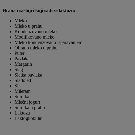
Hrana i sastojci koji sadrže laktozu:
Mleko
Mleko u prahu
Kondenzovano mleko
Modifikovano mleko
Mleko kondenzovano isparavanjem
Obrano mleko u prahu
Puter
Pavlaka
Margarin
Šlag
Slatka pavlaka
Sladoled
Sir
Mileram
Surutka
Mlečni jogurt
Surutka u prahu
Laktoza
Laktogllobulin