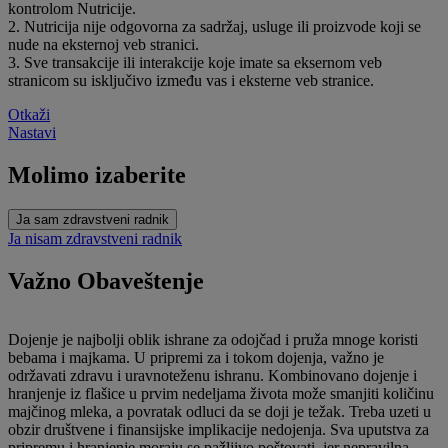
kontrolom Nutricije.
2. Nutricija nije odgovorna za sadržaj, usluge ili proizvode koji se
nude na eksternoj veb stranici.
3. Sve transakcije ili interakcije koje imate sa eksernom veb
stranicom su isključivo između vas i eksterne veb stranice.
Otkaži
Nastavi
Molimo izaberite
Ja sam zdravstveni radnik
Ja nisam zdravstveni radnik
Važno Obaveštenje
Dojenje je najbolji oblik ishrane za odojčad i pruža mnoge koristi
bebama i majkama. U pripremi za i tokom dojenja, važno je
održavati zdravu i uravnoteženu ishranu. Kombinovano dojenje i
hranjenje iz flašice u prvim nedeljama života može smanjiti količinu
majčinog mleka, a povratak odluci da se doji je težak. Treba uzeti u
obzir društvene i finansijske implikacije nedojenja. Sva uputstva za
pripremu i hranjenje moraju se pažljivo poštovati, jer nepravilna