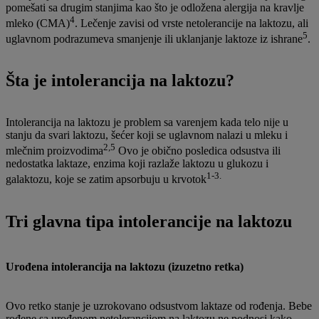
pomešati sa drugim stanjima kao što je odložena alergija na kravlje
4
mleko (CMA)
. Lečenje zavisi od vrste netolerancije na laktozu, ali
5
uglavnom podrazumeva smanjenje ili uklanjanje laktoze iz ishrane
.
Šta je intolerancija na laktozu?
Intolerancija na laktozu je problem sa varenjem kada telo nije u
stanju da svari laktozu, šećer koji se uglavnom nalazi u mleku i
2,5
mlečnim proizvodima
Ovo je obično posledica odsustva ili
nedostatka laktaze, enzima koji razlaže laktozu u glukozu i
1-3.
galaktozu, koje se zatim apsorbuju u krvotok
Tri glavna tipa intolerancije na laktozu
Urođena intolerancija na laktozu (izuzetno retka)
Ovo retko stanje je uzrokovano odsustvom laktaze od rođenja. Bebe
rođene sa urođenom netolerancijom na laktozu ne podnosi kako