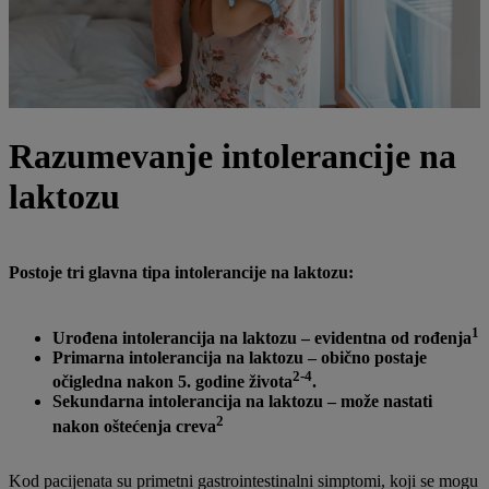
Razumevanje intolerancije na
laktozu
Postoje tri glavna tipa intolerancije na laktozu:
1
Urođena intolerancija na laktozu – evidentna od rođenja
Primarna intolerancija na laktozu – obično postaje
2-4
očigledna nakon 5. godine života
.
Sekundarna intolerancija na laktozu – može nastati
2
nakon oštećenja creva
Kod pacijenata su primetni gastrointestinalni simptomi, koji se mogu