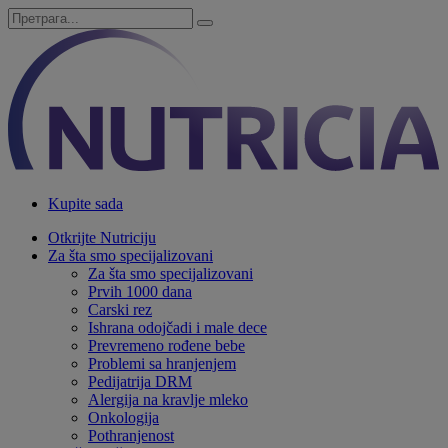
Kupite sada
Otkrijte Nutriciju
Za šta smo specijalizovani
Za šta smo specijalizovani
Prvih 1000 dana
Carski rez
Ishrana odojčadi i male dece
Prevremeno rođene bebe
Problemi sa hranjenjem
Pedijatrija DRM
Alergija na kravlje mleko
Onkologija
Pothranjenost