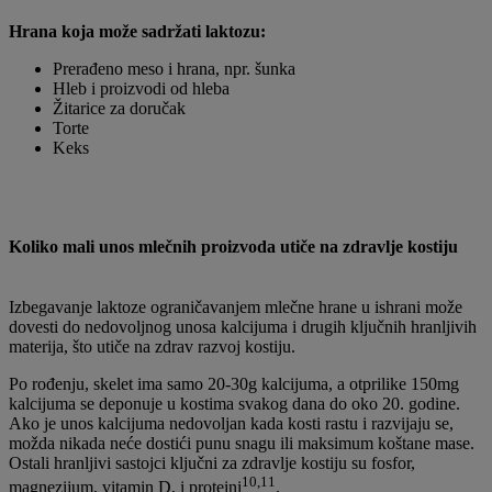
Hrana koja može sadržati laktozu:
Prerađeno meso i hrana, npr. šunka
Hleb i proizvodi od hleba
Žitarice za doručak
Torte
Keks
Koliko mali unos mlečnih proizvoda utiče na zdravlje kostiju
Izbegavanje laktoze ograničavanjem mlečne hrane u ishrani može
dovesti do nedovoljnog unosa kalcijuma i drugih ključnih hranljivih
materija, što utiče na zdrav razvoj kostiju.
Po rođenju, skelet ima samo 20-30g kalcijuma, a otprilike 150mg
kalcijuma se deponuje u kostima svakog dana do oko 20. godine.
Ako je unos kalcijuma nedovoljan kada kosti rastu i razvijaju se,
možda nikada neće dostići punu snagu ili maksimum koštane mase.
Ostali hranljivi sastojci ključni za zdravlje kostiju su fosfor,
10,11
magnezijum, vitamin D, i proteini
.