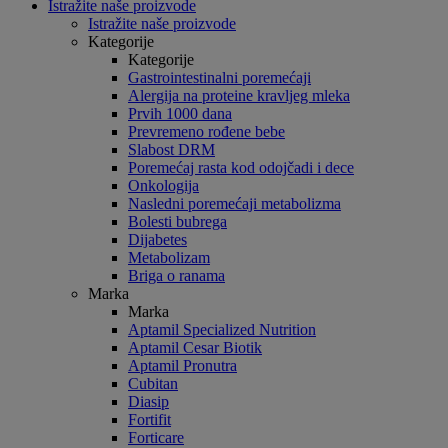
Istražite naše proizvode
Istražite naše proizvode
Kategorije
Kategorije
Gastrointestinalni poremećaji
Alergija na proteine kravljeg mleka
Prvih 1000 dana
Prevremeno rođene bebe
Slabost DRM
Poremećaj rasta kod odojčadi i dece
Onkologija
Nasledni poremećaji metabolizma
Bolesti bubrega
Dijabetes
Metabolizam
Briga o ranama
Marka
Marka
Aptamil Specialized Nutrition
Aptamil Cesar Biotik
Aptamil Pronutra
Cubitan
Diasip
Fortifit
Forticare