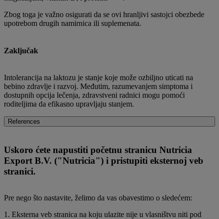
Zbog toga je važno osigurati da se ovi hranljivi sastojci obezbede
upotrebom drugih namirnica ili suplemenata.
Zaključak
Intolerancija na laktozu je stanje koje može ozbiljno uticati na
bebino zdravlje i razvoj. Međutim, razumevanjem simptoma i
dostupnih opcija lečenja, zdravstveni radnici mogu pomoći
roditeljima da efikasno upravljaju stanjem.
References
Uskoro ćete napustiti početnu stranicu Nutricia
Export B.V. ("Nutricia") i pristupiti eksternoj veb
stranici.
Pre nego što nastavite, želimo da vas obavestimo o sledećem:
1. Eksterna veb stranica na koju ulazite nije u vlasništvu niti pod