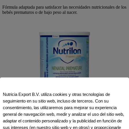
Fórmula adaptada para satisfacer las necesidades nutricionales de los
bebés prematuros o de bajo peso al nacer.
Nutricia Export B.V. utiliza cookies y otras tecnologías de
seguimiento en su sitio web, incluso de terceros. Con su
Crecimiento
consentimiento, las utilizaremos para mejorar su experiencia
general de navegación web, medir y analizar el uso del sitio web,
Nutrilon Premium+ Nenatal
adaptar el contenido personalizado y la publicidad en función de
Premature
sus intereses (en nuestro sitio web y en otros) y proporcionarle