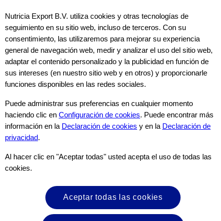
Nutricia Export B.V. utiliza cookies y otras tecnologías de
seguimiento en su sitio web, incluso de terceros. Con su
consentimiento, las utilizaremos para mejorar su experiencia
general de navegación web, medir y analizar el uso del sitio web,
adaptar el contenido personalizado y la publicidad en función de
sus intereses (en nuestro sitio web y en otros) y proporcionarle
funciones disponibles en las redes sociales.
Infografía
Puede administrar sus preferencias en cualquier momento
El microbioma intestinal: ¿Por qué es importante?
haciendo clic en
Configuración de cookies
. Puede encontrar más
información en la
Declaración de cookies
y en la
Declaración de
privacidad
.
Esta infografía explica la importancia de una microbiota intestinal
saludable, incluyendo el impacto de los microbios intestinales en la
Al hacer clic en "Aceptar todas" usted acepta el uso de todas las
salud metabólica, inmunológica y mental.
cookies.
Descubre más
Aceptar todas las cookies