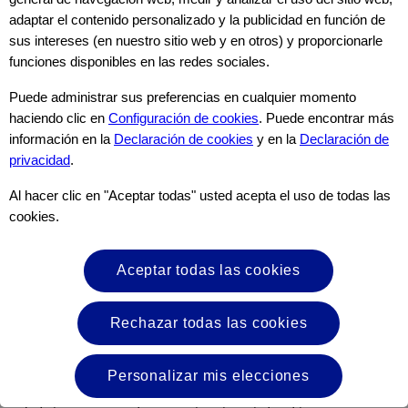
adaptar el contenido personalizado y la publicidad en función de
sus intereses (en nuestro sitio web y en otros) y proporcionarle
funciones disponibles en las redes sociales.
Puede administrar sus preferencias en cualquier momento
haciendo clic en
Configuración de cookies
. Puede encontrar más
información en la
Declaración de cookies
y en la
Declaración de
privacidad
.
Al hacer clic en "Aceptar todas" usted acepta el uso de todas las
Usted está a punto de abandonar el sitio web de
cookies.
Nutricia Export B.V. ("Nutricia") y acceder a un
sitio web de terceros.
Aceptar todas las cookies
Antes de continuar, queremos informarle lo siguiente:
Rechazar todas las cookies
1. El sitio web de terceros al que está accediendo no es operado ni
controlado por Nutricia.
2. Nutricia no es responsable del contenido, servicios o productos
Personalizar mis elecciones
ofrecidos en el sitio web de terceros.
3. Cualquier transacción o interacción que usted tenga en el sitio