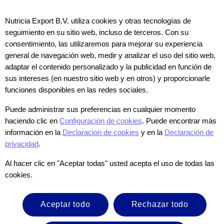
Por ejemplo, infantes y niños con enfermedades congénitas del
corazón que han perdido peso antes de una cirugía, han mostrado
Nutricia Export B.V. utiliza cookies y otras tecnologías de
tener peores desenlaces quirúrgicos o en algunos casos, han tenido
seguimiento en su sitio web, incluso de terceros. Con su
que posponer esa cirugía1-3. Ya sea relacionado a alguna
consentimiento, las utilizaremos para mejorar su experiencia
enfermedad o no, el incremento pobre crónico de peso en edades
tempranas está asociado a consecuencias a largo plazo, incluyendo
general de navegación web, medir y analizar el uso del sitio web,
crecimiento reducido y alteraciones permanentes en el crecimiento
adaptar el contenido personalizado y la publicidad en función de
del cerebro y su función, lo que lleva a impedimentos cognitivos y
sus intereses (en nuestro sitio web y en otros) y proporcionarle
de comportamiento4-7. Esto nos da un fuerte racional para ofrecer
apoyo nutricional especializado en esos casos.
funciones disponibles en las redes sociales.
Puede administrar sus preferencias en cualquier momento
El rol de la nutrición en el crecimiento
haciendo clic en
Configuración de cookies
. Puede encontrar más
ralentizado
información en la
Declaración de cookies
y en la
Declaración de
privacidad
.
Al hacer clic en "Aceptar todas" usted acepta el uso de todas las
cookies.
Aceptar todo
Rechazar todo