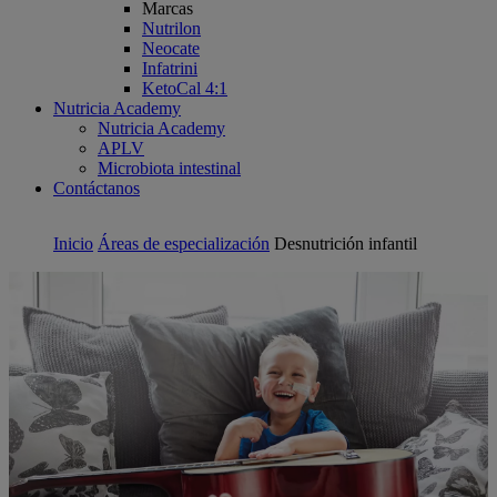
Marcas
Nutrilon
Neocate
Infatrini
KetoCal 4:1
Nutricia Academy
Nutricia Academy
APLV
Microbiota intestinal
Contáctanos
Inicio
Áreas de especialización
Desnutrición infantil