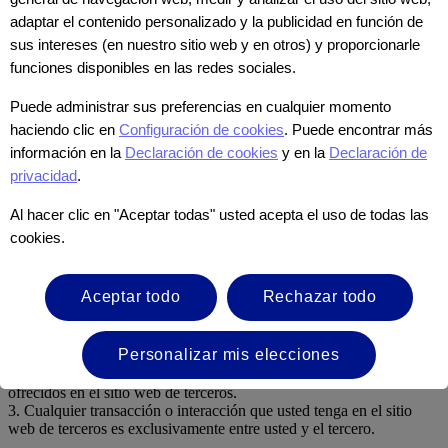
Crecimiento
adaptar el contenido personalizado y la publicidad en función de
Fortini
sus intereses (en nuestro sitio web y en otros) y proporcionarle
funciones disponibles en las redes sociales.
Suplemento nutricional en polvo con proteínas, lípidos,
vitaminas y minerales.
Puede administrar sus preferencias en cualquier momento
haciendo clic en
Configuración de cookies
. Puede encontrar más
1 - 10 años de edad.
información en la
Declaración de cookies
y en la
Declaración de
Conoce más
privacidad
.
Usted está a punto de abandonar el sitio web de
Al hacer clic en "Aceptar todas" usted acepta el uso de todas las
Nutricia Export B.V. ("Nutricia") y acceder a un
cookies.
sitio web de terceros.
Aceptar todo
Rechazar todo
Antes de continuar, queremos informarle lo siguiente:
1. El sitio web de terceros al que está accediendo no es operado ni
Personalizar mis elecciones
controlado por Nutricia.
2. Nutricia no es responsable del contenido, servicios o productos
ofrecidos en el sitio web de terceros.
3. Cualquier transacción o interacción que usted tenga en el sitio
web de terceros es exclusivamente entre usted y el tercero.