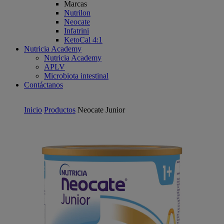
Marcas
Nutrilon
Neocate
Infatrini
KetoCal 4:1
Nutricia Academy
Nutricia Academy
APLV
Microbiota intestinal
Contáctanos
Inicio
Productos
Neocate Junior