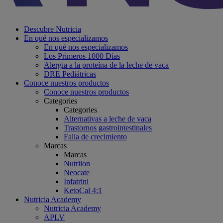
Descubre Nutricia
En qué nos especializamos
En qué nos especializamos
Los Primeros 1000 Días
Alergia a la proteína de la leche de vaca
DRE Pediátricas
Conoce nuestros productos
Conoce nuestros productos
Categories
Categories
Alternativas a leche de vaca
Trastornos gastrointestinales
Falla de crecimiento
Marcas
Marcas
Nutrilon
Neocate
Infatrini
KetoCal 4:1
Nutricia Academy
Nutricia Academy
APLV