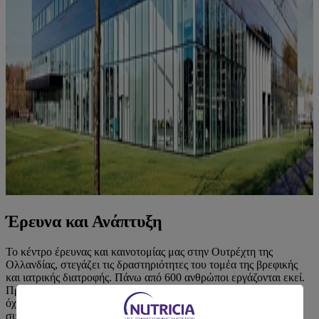
Έρευνα και Ανάπτυξη
Το κέντρο έρευνας και καινοτομίας μας στην Ουτρέχτη της
Ολλανδίας, στεγάζει τις δραστηριότητες του τομέα της βρεφικής
και ιατρικής διατροφής. Πάνω από 600 ανθρώποι εργάζονται εκεί.
Πρόκειται για ένα διεθνές κέντρο «γέννησης» ιδεών αφιερωμένο
όχι μόνο στην καινοτόμα ανάπτυξη νέων προϊόντων αλλά και στη
συνεχή βελτίωση της υπάρχουσας γκάμας προϊόντων μας.