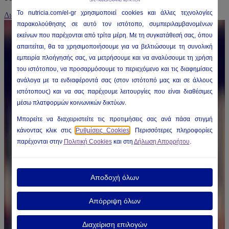
To nutricia
.com/el-gr
χρησιμοποιεί
cookies
και άλλες τεχνολογίες
Διαβάστε περισσότερα
παρακολούθησης σε αυτό τον ιστότοπο, συμπεριλαμβανομένων
εκείνων που παρέχονται από τρίτα μέρη. Με τη συγκατάθεσή σας, όπου
απαιτείται, θα τα χρησιμοποιήσουμε για να βελτιώσουμε τη συνολική
εμπειρία πλοήγησής σας, να μετρήσουμε και να αναλύσουμε τη χρήση
του ιστότοπου, να προσαρμόσουμε το περιεχόμενο και τις διαφημίσεις
ανάλογα με τα ενδιαφέροντά σας (στον ιστότοπό μας και σε άλλους
ιστότοπους) και να σας παρέχουμε λειτουργίες που είναι διαθέσιμες
μέσω πλατφορμών κοινωνικών δικτύων.
Μπορείτε να διαχειριστείτε τις προτιμήσεις σας ανά πάσα στιγμή
κάνοντας κλικ στις
Ρυθμίσεις Cookies
. Περισσότερες πληροφορίες
παρέχονται στην
Πολιτική Cookies
και στη
Δήλωση Απορρήτου
.
Αποδοχή όλων
Απόρριψη όλων
Διαχείριση επιλογών