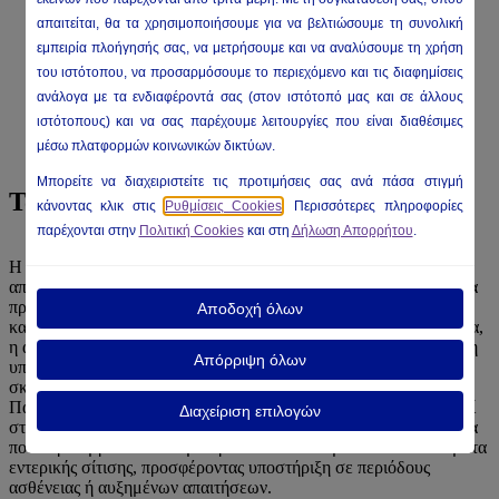
απαιτείται, θα τα χρησιμοποιήσουμε για να βελτιώσουμε τη συνολική
εμπειρία πλοήγησής σας, να μετρήσουμε και να αναλύσουμε τη χρήση
του ιστότοπου, να προσαρμόσουμε το περιεχόμενο και τις διαφημίσεις
ανάλογα με τα ενδιαφέροντά σας (στον ιστότοπό μας και σε άλλους
ιστότοπους) και να σας παρέχουμε λειτουργίες που είναι διαθέσιμες
μέσω πλατφορμών κοινωνικών δικτύων.
Μπορείτε να διαχειριστείτε τις προτιμήσεις σας ανά πάσα στιγμή
Τα Προϊόντα μας
κάνοντας κλικ στις
Ρυθμίσεις Cookies
. Περισσότερες πληροφορίες
παρέχονται στην
Πολιτική Cookies
και στη
Δήλωση Απορρήτου
.
Η Nutricia προσφέρει προϊόντα διατροφής καλύπτοντας ανάγκες
από τη γέννηση έως και τα προχωρημένα στάδια της ζωής. Από τα
πρώτα χρόνια ζωής, υποστηρίζει την υγιή ανάπτυξη των παιδιών
Αποδοχή όλων
και ανταποκρίνεται σε ιδιαίτερες καταστάσεις όπως η προωρότητα,
η αλλεργία στο αγελαδινό γάλα, οι γαστρεντερικές διαταραχές ή η
Απόρριψη όλων
υπολειπόμενη ανάπτυξη, ενώ προσφέρει και εξειδικευμένα
σκευάσματα για την επιληψία ή τις μεταβολικές διαταραχές.
Παράλληλα, η Nutricia έχει αναπτύξει λύσεις για να ανταποκριθεί
Διαχείριση επιλογών
στις διατροφικές ανάγκες ενηλίκων και ηλικιωμένων, με προϊόντα
που περιλαμβάνουν πόσιμα θρεπτικά σκευάσματα και σκευάσματα
εντερικής σίτισης, προσφέροντας υποστήριξη σε περιόδους
ασθένειας ή αυξημένων απαιτήσεων.