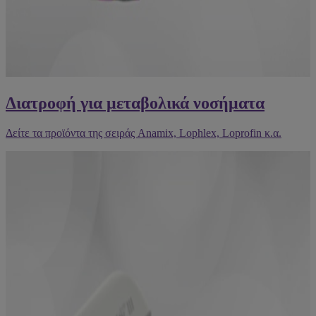
Διατροφή για μεταβολικά νοσήματα
Δείτε τα προϊόντα της σειράς Anamix, Lophlex, Loprofin κ.α.