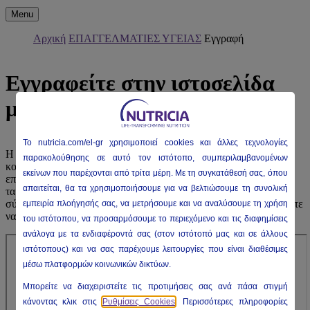
Menu
Αρχική
ΕΠΑΓΓΕΛΜΑΤΙΕΣ ΥΓΕΙΑΣ
Εγγραφή
Εγγραφείτε στην ιστοσελίδα
μας
To nutricia
.com/el-gr
χρησιμοποιεί
cookies
και άλλες τεχνολογίες
Η Nutricia έχει δεσμευθεί να ενημερώνει την Επιστημονική
παρακολούθησης σε αυτό τον ιστότοπο, συμπεριλαμβανομένων
κοινότητα για τα τελευταία επιστημονικά δεδομένα, τις
εκείνων που παρέχονται από τρίτα μέρη. Με τη συγκατάθεσή σας, όπου
επερχόμενες επιστημονικές εκδηλώσεις & συνέδρια αλλά και
απαιτείται, θα τα χρησιμοποιήσουμε για να βελτιώσουμε τη συνολική
τα προϊόντα μας. Παρακαλούμε συμπληρώστε την παρακάτω
σύντομη φόρμα και επιλέξτε τους τύπους ενημέρωσης που δέχεστε
εμπειρία πλοήγησής σας, να μετρήσουμε και να αναλύσουμε τη χρήση
να λαμβάνετε από εμάς.
του ιστότοπου, να προσαρμόσουμε το περιεχόμενο και τις διαφημίσεις
ανάλογα με τα ενδιαφέροντά σας (στον ιστότοπό μας και σε άλλους
ιστότοπους) και να σας παρέχουμε λειτουργίες που είναι διαθέσιμες
μέσω πλατφορμών κοινωνικών δικτύων.
Μπορείτε να διαχειριστείτε τις προτιμήσεις σας ανά πάσα στιγμή
κάνοντας κλικ στις
Ρυθμίσεις Cookies
. Περισσότερες πληροφορίες