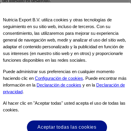
del intestino en desarrollo.
Usted está a punto de abandonar el sitio web de
Nutricia Export B.V. utiliza cookies y otras tecnologías de
Nutricia Export B.V. ("Nutricia") y acceder a un
seguimiento en su sitio web, incluso de terceros. Con su
sitio web de terceros.
consentimiento, las utilizaremos para mejorar su experiencia
general de navegación web, medir y analizar el uso del sitio web,
Antes de continuar, queremos informarle lo siguiente:
adaptar el contenido personalizado y la publicidad en función de
sus intereses (en nuestro sitio web y en otros) y proporcionarle
1. El sitio web de terceros al que está accediendo no es operado ni
funciones disponibles en las redes sociales.
controlado por Nutricia.
2. Nutricia no es responsable del contenido, servicios o productos
ofrecidos en el sitio web de terceros.
Puede administrar sus preferencias en cualquier momento
3. Cualquier transacción o interacción que usted tenga en el sitio
haciendo clic en
Configuración de cookies
. Puede encontrar más
web de terceros es exclusivamente entre usted y el tercero.
información en la
Declaración de cookies
y en la
Declaración de
Cancelar
privacidad
.
Continuar
Al hacer clic en "Aceptar todas" usted acepta el uso de todas las
Declaración de PCS
cookies.
¿Es usted profesional al cuidado de la salud?
Aceptar todas las cookies