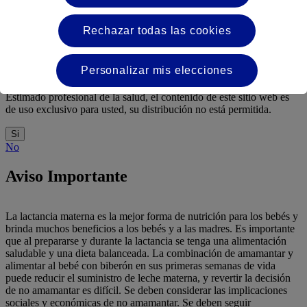
La información sobre los productos de esta sección especializada
está dirigida exclusivamente a profesionales de la salud, ya que estos
Rechazar todas las cookies
productos deben utilizarse bajo la supervisión de un profesional de
la salud. Haga clic en “Sí” si es un profesional de la salud, o en
“No” para acceder a información general de Nutricia.
Personalizar mis elecciones
Si hace clic en ‘sí’, está de acuerdo con la siguiente declaración:
Estimado profesional de la salud, el contenido de este sitio web es
de uso exclusivo para usted, su distribución no está permitida.
Si
No
Aviso Importante
La lactancia materna es la mejor forma de nutrición para los bebés y
brinda muchos beneficios a los bebés y a las madres. Es importante
que al prepararse y durante la lactancia se tenga una alimentación
saludable y una dieta balanceada. La combinación de amamantar y
alimentar al bebé con biberón en sus primeras semanas de vida
puede reducir el suministro de leche materna, y revertir la decisión
de no amamantar es difícil. Se deben considerar las implicaciones
sociales y económicas de no amamantar. Se deben seguir