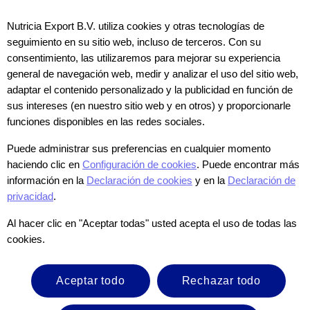
Fórmula láctea de seguimiento
Nutricia Export B.V. utiliza cookies y otras tecnologías de
De 6-12 meses
seguimiento en su sitio web, incluso de terceros. Con su
con NutriPrecisa que contiene Prebióticos, Hierro
consentimiento, las utilizaremos para mejorar su experiencia
y Omega 3, y Vitamina D y Calcio.
Disponible en lata de 400 g y de 900 g.
general de navegación web, medir y analizar el uso del sitio web,
adaptar el contenido personalizado y la publicidad en función de
Conoce más
sus intereses (en nuestro sitio web y en otros) y proporcionarle
funciones disponibles en las redes sociales.
Puede administrar sus preferencias en cualquier momento
haciendo clic en
Configuración de cookies
. Puede encontrar más
información en la
Declaración de cookies
y en la
Declaración de
privacidad
.
Al hacer clic en "Aceptar todas" usted acepta el uso de todas las
cookies.
Aceptar todo
Rechazar todo