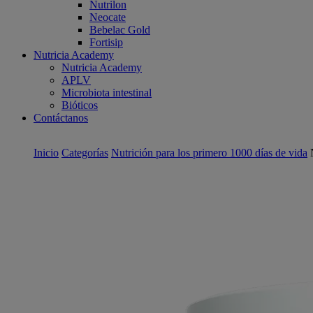
Nutrilon
Neocate
Bebelac Gold
Fortisip
Nutricia Academy
Nutricia Academy
APLV
Microbiota intestinal
Bióticos
Contáctanos
Inicio
Categorías
Nutrición para los primero 1000 días de vida