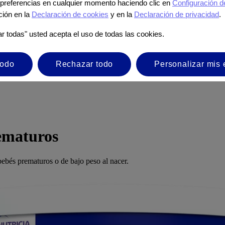
preferencias en cualquier momento haciendo clic en
Configuración d
ción en la
Declaración de cookies
y en la
Declaración de privacidad
.
ar todas" usted acepta el uso de todas las cookies.
todo
Rechazar todo
Personalizar mis 
ematuros
bebés prematuros o de bajo peso al nacer.