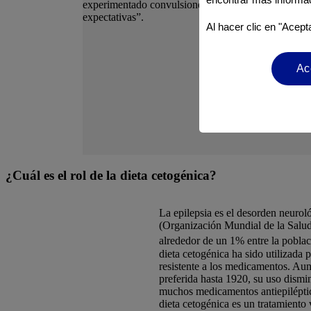
experimentado convulsiones desde entonces y esto h
expectativas”.
Al hacer clic en "Acept
Ac
¿Cuál es el rol de la dieta cetogénica?
La epilepsia es el desorden neur
(Organización Mundial de la Salud
alrededor de un 1% entre la pobla
dieta cetogénica ha sido utilizada 
resistente a los medicamentos. Aun
preferida hasta 1920, su uso dismi
muchos medicamentos antiepiléptic
dieta cetogénica es un tratamiento