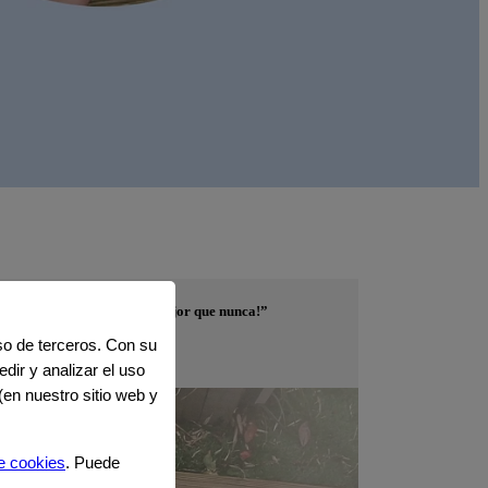
– ¡pero ya regresó y está mejor que nunca!”
uso de terceros. Con su
dir y analizar el uso
(en nuestro sitio web y
e cookies
. Puede