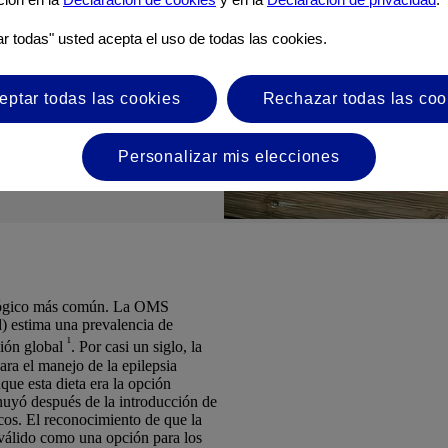
a excedido todas nuestras
ar todas" usted acepta el uso de todas las cookies.
eptar todas las cookies
Rechazar todas las coo
Personalizar mis elecciones
ológico más común. La OMS
La epilepsia resistente a los medicament
) estima una prevalencia de
adecuados para ofrecer control sobre la
¹
ción global
. Por casi un siglo, la
para el manejo de la epilepsia
que esta dieta era la opción
nuyó después de la introducción de
os. El reconocimiento de que la
 válido como una opción para los