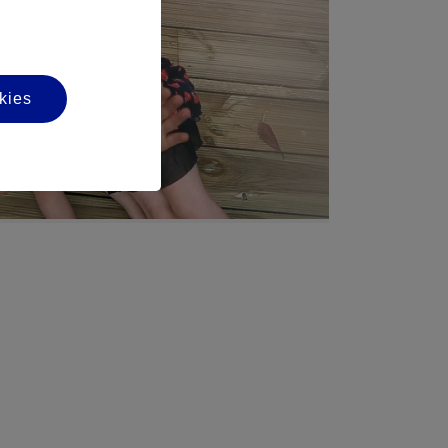
kies
os significa que estos no son
s convulsiones.