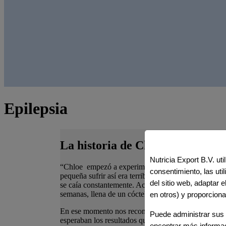
Epilepsia
La historia de Chloe
Nutricia Export B.V. ut
“Chloe empezó a experimentar convulsiones desde lo
consentimiento, las ut
pequeña sufrir así era terrible. No era Chloe, se veía
del sitio web, adaptar 
se caía constantemente. Acabó en la unidad de cuid
semanas, llena de un cóctel de diferentes medicamen
en otros) y proporciona
En ese momento nos recomendaron la dieta cetogénic
Puede administrar sus 
esperaban los resultados que tuvo. Chloe ha estado e
encontrar más informa