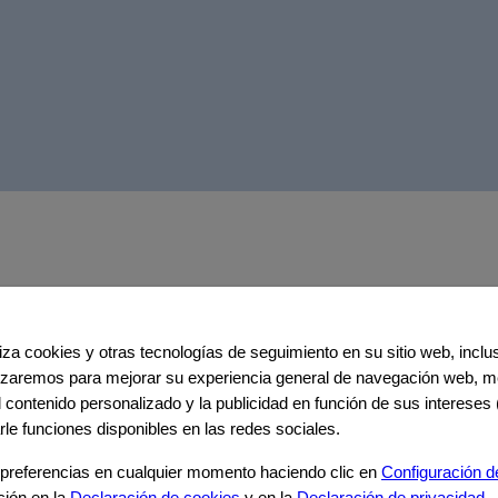
“Chloe estuvo ausente por un buen rato 
iliza cookies y otras tecnologías de seguimiento en su sitio web, incl
La mamá de Chloe.-UK
s 3 años. Ver a nuestra niña
ilizaremos para mejorar su experiencia general de navegación web, me
 diferente, se golpeaba la cabeza y
el contenido personalizado y la publicidad en función de sus intereses 
ados intensivos por más de 5
tos.
rle funciones disponibles en las redes sociales.
a. Ni siquiera los doctores
preferencias en cualquier momento haciendo clic en
Configuración d
n esa dieta ya por 3 años, no ha
ción en la
Declaración de cookies
y en la
Declaración de privacidad
.