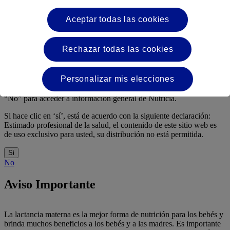
Declaración de PCS
Aceptar todas las cookies
¿Es usted profesional al cuidado de la salud?
Rechazar todas las cookies
La información sobre los productos de esta sección especializada
está dirigida exclusivamente a profesionales de la salud, ya que estos
Personalizar mis elecciones
productos deben utilizarse bajo la supervisión de un profesional de
la salud. Haga clic en “Sí” si es un profesional de la salud, o en
“No” para acceder a información general de Nutricia.
Si hace clic en ‘sí’, está de acuerdo con la siguiente declaración:
Estimado profesional de la salud, el contenido de este sitio web es
de uso exclusivo para usted, su distribución no está permitida.
Si
No
Aviso Importante
La lactancia materna es la mejor forma de nutrición para los bebés y
brinda muchos beneficios a los bebés y a las madres. Es importante