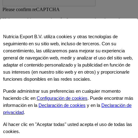
Please confirm reCAPTCHA
Hubo un problema con el envío. Los errores se han destacado a
continuación. Please review the fields below.
Nutricia Export B.V. utiliza cookies y otras tecnologías de
ENVIAR
seguimiento en su sitio web, incluso de terceros. Con su
Usted está a punto de abandonar el sitio web de
consentimiento, las utilizaremos para mejorar su experiencia
Nutricia Export B.V. ("Nutricia") y acceder a un
general de navegación web, medir y analizar el uso del sitio web,
sitio web de terceros.
adaptar el contenido personalizado y la publicidad en función de
sus intereses (en nuestro sitio web y en otros) y proporcionarle
funciones disponibles en las redes sociales.
Antes de continuar, queremos informarle lo siguiente:
1. El sitio web de terceros al que está accediendo no es operado ni
Puede administrar sus preferencias en cualquier momento
controlado por Nutricia.
haciendo clic en
Configuración de cookies
. Puede encontrar más
2. Nutricia no es responsable del contenido, servicios o productos
información en la
Declaración de cookies
y en la
Declaración de
ofrecidos en el sitio web de terceros.
3. Cualquier transacción o interacción que usted tenga en el sitio
privacidad
.
web de terceros es exclusivamente entre usted y el tercero.
Al hacer clic en "Aceptar todas" usted acepta el uso de todas las
Cancelar
cookies.
Continuar