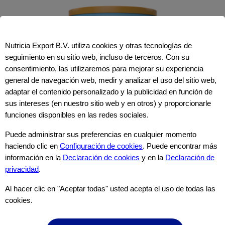
Nutricia Export B.V. utiliza cookies y otras tecnologías de
seguimiento en su sitio web, incluso de terceros. Con su
consentimiento, las utilizaremos para mejorar su experiencia
general de navegación web, medir y analizar el uso del sitio web,
adaptar el contenido personalizado y la publicidad en función de
sus intereses (en nuestro sitio web y en otros) y proporcionarle
funciones disponibles en las redes sociales.
Puede administrar sus preferencias en cualquier momento
Alergia
haciendo clic en
Configuración de cookies
. Puede encontrar más
información en la
Declaración de cookies
y en la
Declaración de
Neocate Junior (Con Prebióticos)
privacidad
.
Fórmula para necesidades especiales de
nutrición
Al hacer clic en "Aceptar todas" usted acepta el uso de todas las
cookies.
✔ no láctea a base de aminoácidos libres
A partir de 1 año de edad