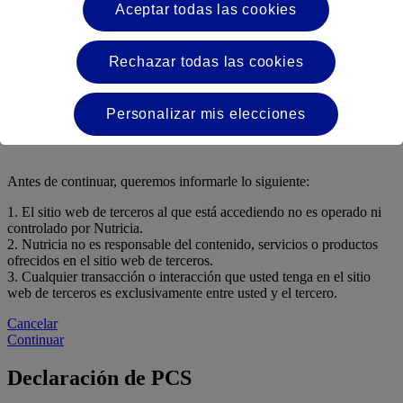
Aceptar todas las cookies
Lata de 400 g
Conoce más
Rechazar todas las cookies
Usted está a punto de abandonar el sitio web de
Nutricia Export B.V. ("Nutricia") y acceder a un
Personalizar mis elecciones
sitio web de terceros.
Antes de continuar, queremos informarle lo siguiente:
1. El sitio web de terceros al que está accediendo no es operado ni
controlado por Nutricia.
2. Nutricia no es responsable del contenido, servicios o productos
ofrecidos en el sitio web de terceros.
3. Cualquier transacción o interacción que usted tenga en el sitio
web de terceros es exclusivamente entre usted y el tercero.
Cancelar
Continuar
Declaración de PCS