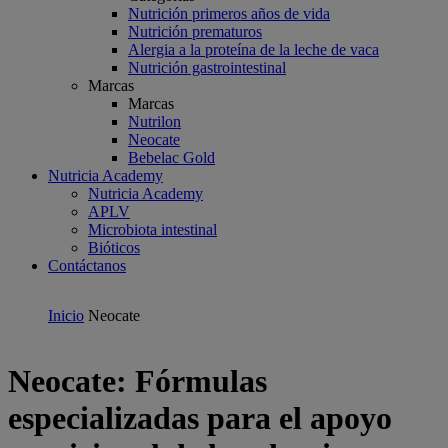
Nutrición primeros años de vida
Nutrición prematuros
Alergia a la proteína de la leche de vaca
Nutrición gastrointestinal
Marcas
Marcas
Nutrilon
Neocate
Bebelac Gold
Nutricia Academy
Nutricia Academy
APLV
Microbiota intestinal
Bióticos
Contáctanos
Inicio
Neocate
Neocate: Fórmulas
especializadas para el apoyo