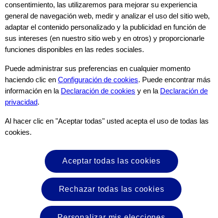
consentimiento, las utilizaremos para mejorar su experiencia
Alergia
general de navegación web, medir y analizar el uso del sitio web,
adaptar el contenido personalizado y la publicidad en función de
Nutrilon Premium+ Pepti Syneo
sus intereses (en nuestro sitio web y en otros) y proporcionarle
funciones disponibles en las redes sociales.
Fórmula para el manejo dietético de la
alergia a la proteína de la leche de vaca
Puede administrar sus preferencias en cualquier momento
✔ Fórmula hipalergénica
haciendo clic en
Configuración de cookies
. Puede encontrar más
✔ Con proteína extensamente hidrolizada
información en la
Declaración de cookies
y en la
Declaración de
✔ Combinación de prebióticos GOS/FOS
privacidad
.
y probiótico Bifidus Breve
Al hacer clic en "Aceptar todas" usted acepta el uso de todas las
Fórmula a partir del nacimiento, de 0 a 12
meses
cookies.
Lata de 400 g
Aceptar todas las cookies
Conoce más
Rechazar todas las cookies
Personalizar mis elecciones