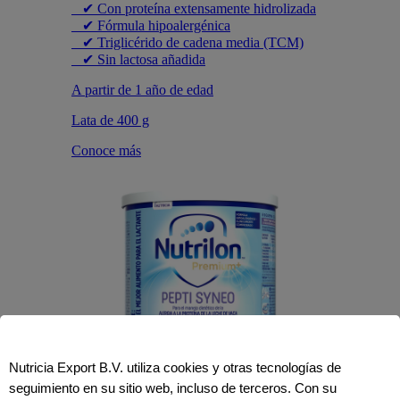
✔ Con proteína extensamente hidrolizada
✔ Fórmula hipoalergénica
✔ Triglicérido de cadena media (TCM)
✔ Sin lactosa añadida
A partir de 1 año de edad
Lata de 400 g
Conoce más
Nutricia Export B.V. utiliza cookies y otras tecnologías de
seguimiento en su sitio web, incluso de terceros. Con su