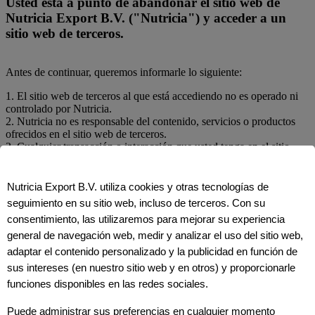
Usted está a punto de abandonar el sitio web de
Nutricia Export B.V. ("Nutricia") y acceder a un
sitio web de terceros.
Antes de continuar, queremos informarle lo siguiente:
1. El sitio web de terceros al que está accediendo no es operado ni
controlado por Nutricia.
2. Nutricia no es responsable del contenido, servicios o productos
ofrecidos en el sitio web de terceros.
3. Cualquier transacción o interacción que usted tenga en el sitio
web de terceros es exclusivamente entre usted y el tercero.
Cancelar
Nutricia Export B.V. utiliza cookies y otras tecnologías de
Continuar
seguimiento en su sitio web, incluso de terceros. Con su
consentimiento, las utilizaremos para mejorar su experiencia
Declaración de PCS
general de navegación web, medir y analizar el uso del sitio web,
adaptar el contenido personalizado y la publicidad en función de
¿Es usted profesional al cuidado de la salud?
sus intereses (en nuestro sitio web y en otros) y proporcionarle
funciones disponibles en las redes sociales.
La información sobre los productos de esta sección especializada
está dirigida exclusivamente a profesionales de la salud, ya que estos
Puede administrar sus preferencias en cualquier momento