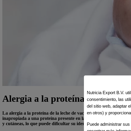
Nutricia Export B.V. ut
Alergia a la proteína de la lech
consentimiento, las ut
del sitio web, adaptar 
en otros) y proporciona
La alergia a la proteína de la leche de vaca (APLV), es una de 
inapropiada a una proteína presente en la leche de vaca. La respu
y cutáneas, lo que puede dificultar su identificación y diagnóstico
Puede administrar sus 
encontrar más informa