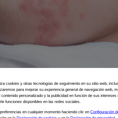
iliza cookies y otras tecnologías de seguimiento en su sitio web, incl
e de vaca (APLV)
ilizaremos para mejorar su experiencia general de navegación web, me
el contenido personalizado y la publicidad en función de sus intereses 
rle funciones disponibles en las redes sociales.
las alergias alimentarias más comunes en la infancia. La APLV ocu
esta alérgica puede afectar varios sistemas y presentarse con sínto
 preciso.
preferencias en cualquier momento haciendo clic en
Configuración d
ción en la
Declaración de cookies
y en la
Declaración de privacidad
.