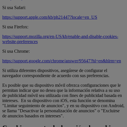
Si usa Safari:
https://support.apple.com/kb/ph21447?locale=en_US
Si usa Firefox:
https://support.mozilla.org/en-US/kb/enable-and-disable-cookies-
website-preferences
Si usa Chrome:
https://support.google.com/chrome/answer/95647?hl=en&hlrm=en
Si utiliza diferentes dispositivos, asegúrese de configurar el
navegador correspondiente de acuerdo con sus preferencias.
Es posible que su dispositivo móvil ofrezca configuraciones que le
permitan indicar que no desea que la información relativa a su uso
de publicidad móvil sea utilizada con fines de publicidad basada en
intereses. En su dispositivo con iOS, esta función se denomina
"Limitar seguimiento de anuncios", y en su dispositivo con Android,
se llama "Desactivar la personalización de anuncios" o "Excluirse
de anuncios basados en intereses".