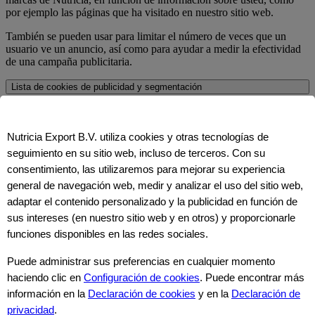
por ejemplo las páginas que ha visitado en nuestro sitio web.
También se pueden usar para limitar el número de veces que un
usuario ve un anuncio, así como para ayudar a medir la efectividad
de una campaña publicitaria.
Lista de cookies de publicidad y segmentación
Cookies para redes sociales y para compartir
contenido
Nutricia Export B.V. utiliza cookies y otras tecnologías de
seguimiento en su sitio web, incluso de terceros. Con su
Estas cookies se instalan en nuestro sitio web para proporcionar
consentimiento, las utilizaremos para mejorar su experiencia
servicios y funcionalidades de terceros, tales como plataformas de
redes sociales.
general de navegación web, medir y analizar el uso del sitio web,
adaptar el contenido personalizado y la publicidad en función de
Permiten ver contenido de terceros (por ejemplo, videos de
sus intereses (en nuestro sitio web y en otros) y proporcionarle
YouTube) o compartir contenido en plataformas de redes sociales
(por ejemplo, mediante el botón de compartir en Facebook).
funciones disponibles en las redes sociales.
No se utilizan cookies para redes sociales ni para compartir
Puede administrar sus preferencias en cualquier momento
contenido en el sitio.
haciendo clic en
Configuración de cookies
. Puede encontrar más
información en la
Declaración de cookies
y en la
Declaración de
Sus preferencias
privacidad
.