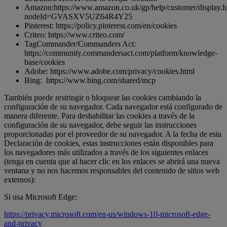
Amazon:https://www.amazon.co.uk/gp/help/customer/display.h
nodeId=GVASXV5UZ64R4Y25
Pinterest: https://policy.pinterest.com/en/cookies
Criteo: https://www.criteo.com/
TagCommander/Commanders Act:
https://community.commandersact.com/platform/knowledge-
base/cookies
Adobe: https://www.adobe.com/privacy/cookies.html
Bing: https://www.bing.com/shared/mcp
También puede restringir o bloquear las cookies cambiando la
configuración de su navegador. Cada navegador está configurado de
manera diferente. Para deshabilitar las cookies a través de la
configuración de su navegador, debe seguir las instrucciones
proporcionadas por el proveedor de su navegador. A la fecha de esta
Declaración de cookies, estas instrucciones están disponibles para
los navegadores más utilizados a través de los siguientes enlaces
(tenga en cuenta que al hacer clic en los enlaces se abrirá una nueva
ventana y no nos hacemos responsables del contenido de sitios web
externos):
Si usa Microsoft Edge:
https://privacy.microsoft.com/en-us/windows-10-microsoft-edge-
and-privacy