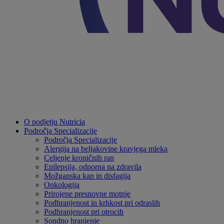
O podjetju Nutricia
Področja Specializacije
Področja Specializacije
Alergija na beljakovine kravjega mleka
Celjenje kroničnih ran
Epilepsija, odporna na zdravila
Možganska kap in disfagija
Onkologija
Prirojene presnovne motnje
Podhranjenost in krhkost pri odraslih
Podhranjenost pri otrocih
Sondno hranjenje