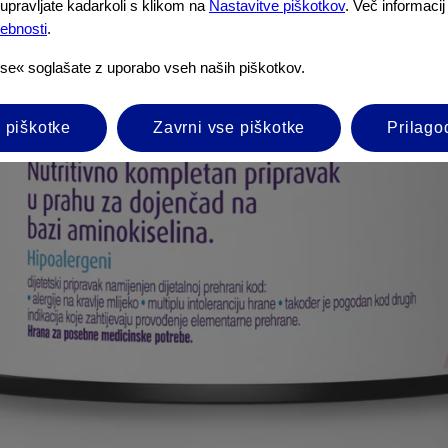
upravljate kadarkoli s klikom na
Nastavitve piškotkov
. Več informacij
sebnosti
.
vse« soglašate z uporabo vseh naših piškotkov.
 piškotke
Zavrni vse piškotke
Prilago