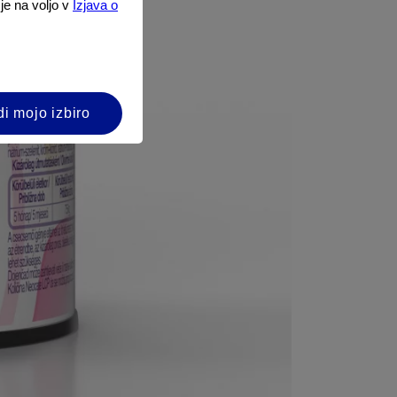
 je na voljo v
Izjava o
di mojo izbiro