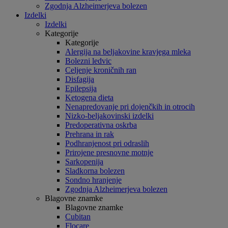
Zgodnja Alzheimerjeva bolezen
Izdelki
Izdelki
Kategorije
Kategorije
Alergija na beljakovine kravjega mleka
Bolezni ledvic
Celjenje kroničnih ran
Disfagija
Epilepsija
Ketogena dieta
Nenapredovanje pri dojenčkih in otrocih
Nizko-beljakovinski izdelki
Predoperativna oskrba
Prehrana in rak
Podhranjenost pri odraslih
Prirojene presnovne motnje
Sarkopenija
Sladkorna bolezen
Sondno hranjenje
Zgodnja Alzheimerjeva bolezen
Blagovne znamke
Blagovne znamke
Cubitan
Flocare