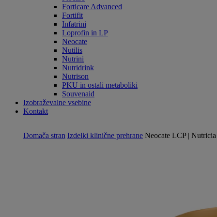
Forticare Advanced
Fortifit
Infatrini
Loprofin in LP
Neocate
Nutilis
Nutrini
Nutridrink
Nutrison
PKU in ostali metaboliki
Souvenaid
Izobraževalne vsebine
Kontakt
Domača stran
Izdelki klinične prehrane
Neocate LCP | Nutricia