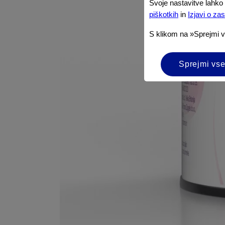
Svoje nastavitve lahko 
piškotkih
in
Izjavi o za
S klikom na »Sprejmi 
Sprejmi vse