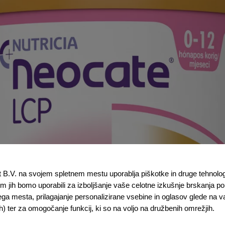
t B.V. na svojem spletnem mestu uporablja piškotke in druge tehnologije
 jih bomo uporabili za izboljšanje vaše celotne izkušnje brskanja po 
ega mesta, prilagajanje personalizirane vsebine in oglasov glede na 
ih) ter za omogočanje funkcij, ki so na voljo na družbenih omrežjih.