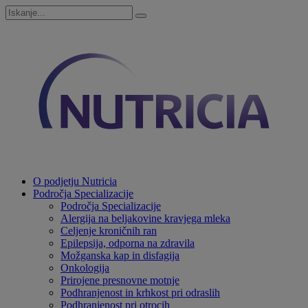
O podjetju Nutricia
Področja Specializacije
Področja Specializacije
Alergija na beljakovine kravjega mleka
Celjenje kroničnih ran
Epilepsija, odporna na zdravila
Možganska kap in disfagija
Onkologija
Prirojene presnovne motnje
Podhranjenost in krhkost pri odraslih
Podhranjenost pri otrocih