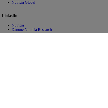
Nutricia Global
LinkedIn
Nutricia
Danone Nutricia Research
Splošni pogoji poslovanja
Izjava o zasebnosti