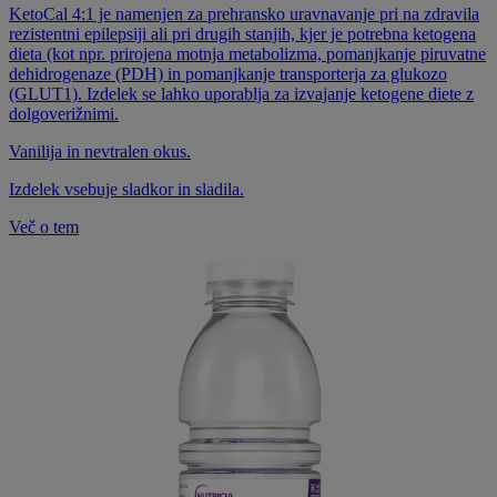
KetoCal 4:1 je namenjen za prehransko uravnavanje pri na zdravila
rezistentni epilepsiji ali pri drugih stanjih, kjer je potrebna ketogena
dieta (kot npr. prirojena motnja metabolizma, pomanjkanje piruvatne
dehidrogenaze (PDH) in pomanjkanje transporterja za glukozo
(GLUT1). Izdelek se lahko uporablja za izvajanje ketogene diete z
dolgoverižnimi.
Vanilija in nevtralen okus.
Izdelek vsebuje sladkor in sladila.
Več o tem