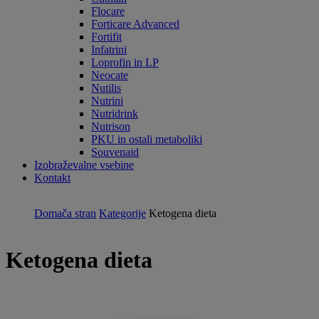
Flocare
Forticare Advanced
Fortifit
Infatrini
Loprofin in LP
Neocate
Nutilis
Nutrini
Nutridrink
Nutrison
PKU in ostali metaboliki
Souvenaid
Izobraževalne vsebine
Kontakt
Domača stran
Kategorije
Ketogena dieta
Ketogena dieta