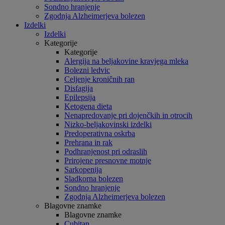
Sondno hranjenje
Zgodnja Alzheimerjeva bolezen
Izdelki
Izdelki
Kategorije
Kategorije
Alergija na beljakovine kravjega mleka
Bolezni ledvic
Celjenje kroničnih ran
Disfagija
Epilepsija
Ketogena dieta
Nenapredovanje pri dojenčkih in otrocih
Nizko-beljakovinski izdelki
Predoperativna oskrba
Prehrana in rak
Podhranjenost pri odraslih
Prirojene presnovne motnje
Sarkopenija
Sladkorna bolezen
Sondno hranjenje
Zgodnja Alzheimerjeva bolezen
Blagovne znamke
Blagovne znamke
Cubitan