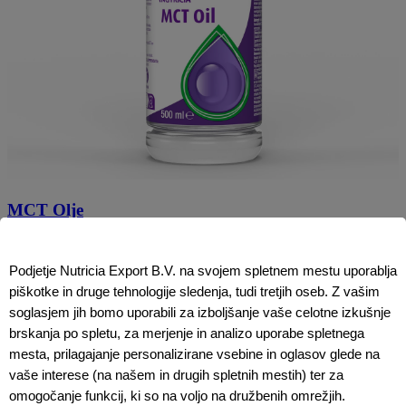
MCT Olje
Živilo za posebne zdravstvene namene.
Podjetje Nutricia Export B.V. na svojem spletnem mestu uporablja
MCT olje je mešanica trigliceridov, ki vsebujejo večinoma
piškotke in druge tehnologije sledenja, tudi tretjih oseb. Z vašim
oktanojske (C
) in dekanojske (C
) kisline.
8
10
soglasjem jih bomo uporabili za izboljšanje vaše celotne izkušnje
Živilo za posebne zdravstvene namene, za prehransko uravnavanje
brskanja po spletu, za merjenje in analizo uporabe spletnega
bolezenskih znakov pri bolnikih z malabsorbcijo maščob in v drugih
mesta, prilagajanje personalizirane vsebine in oglasov glede na
primerih ugotovljenih sindromov malabsorbcije.
vaše interese (na našem in drugih spletnih mestih) ter za
omogočanje funkcij, ki so na voljo na družbenih omrežjih.