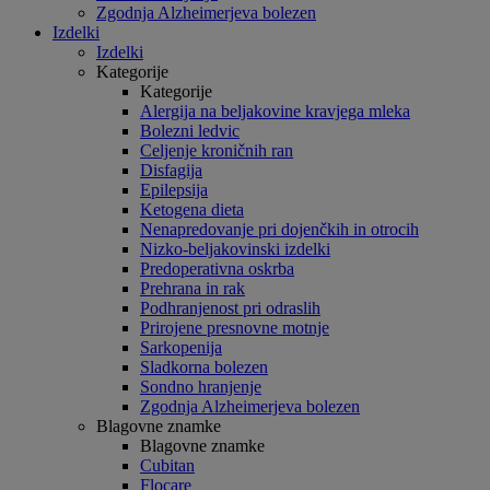
Zgodnja Alzheimerjeva bolezen
Izdelki
Izdelki
Kategorije
Kategorije
Alergija na beljakovine kravjega mleka
Bolezni ledvic
Celjenje kroničnih ran
Disfagija
Epilepsija
Ketogena dieta
Nenapredovanje pri dojenčkih in otrocih
Nizko-beljakovinski izdelki
Predoperativna oskrba
Prehrana in rak
Podhranjenost pri odraslih
Prirojene presnovne motnje
Sarkopenija
Sladkorna bolezen
Sondno hranjenje
Zgodnja Alzheimerjeva bolezen
Blagovne znamke
Blagovne znamke
Cubitan
Flocare