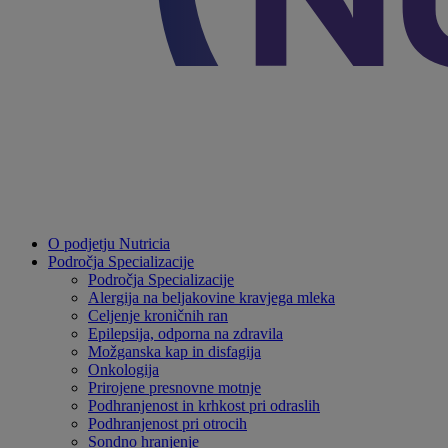
O podjetju Nutricia
Področja Specializacije
Področja Specializacije
Alergija na beljakovine kravjega mleka
Celjenje kroničnih ran
Epilepsija, odporna na zdravila
Možganska kap in disfagija
Onkologija
Prirojene presnovne motnje
Podhranjenost in krhkost pri odraslih
Podhranjenost pri otrocih
Sondno hranjenje