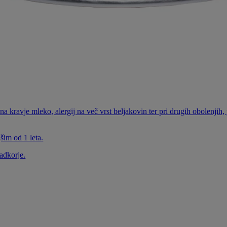
a kravje mleko, alergij na več vrst beljakovin ter pri drugih obolenjih, 
šim od 1 leta.
ladkorje.