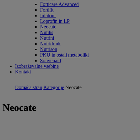
Forticare Advanced
Fortifit
Infatrini
Loprofin in LP
Neocate
Nutilis
Nutrini
Nutridrink
Nutrison
PKU in ostali metaboliki
Souvenaid
Izobraževalne vsebine
Kontakt
Domača stran
Kategorije
Neocate
Neocate