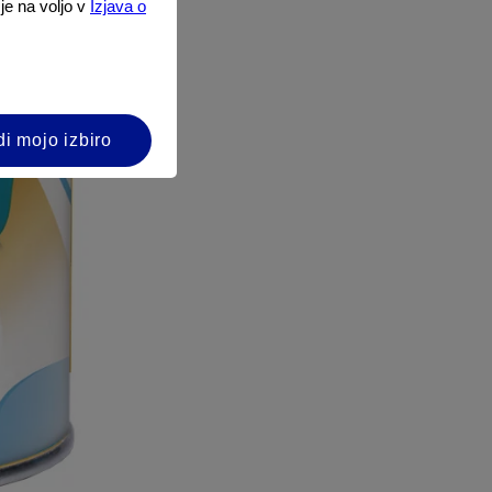
 je na voljo v
Izjava o
di mojo izbiro