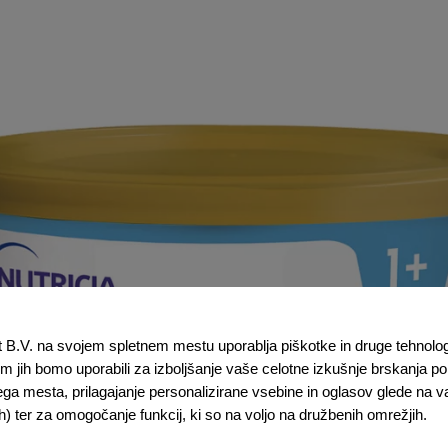
t B.V. na svojem spletnem mestu uporablja piškotke in druge tehnologije
 jih bomo uporabili za izboljšanje vaše celotne izkušnje brskanja po 
ega mesta, prilagajanje personalizirane vsebine in oglasov glede na 
ih) ter za omogočanje funkcij, ki so na voljo na družbenih omrežjih.