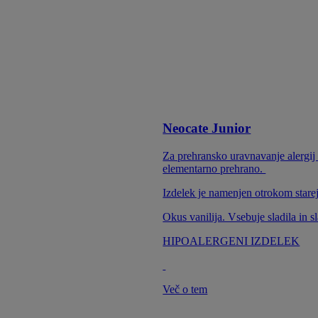
Neocate Junior
Za prehransko uravnavanje alergij n
elementarno prehrano.
Izdelek je namenjen otrokom starej
Okus vanilija. Vsebuje sladila in s
HIPOALERGENI IZDELEK
Več o tem