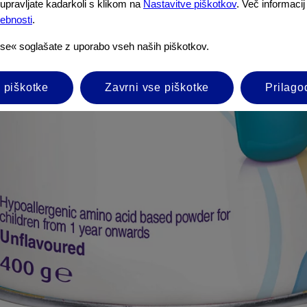
upravljate kadarkoli s klikom na
Nastavitve piškotkov
. Več informacij
sebnosti
.
vse« soglašate z uporabo vseh naših piškotkov.
 piškotke
Zavrni vse piškotke
Prilago