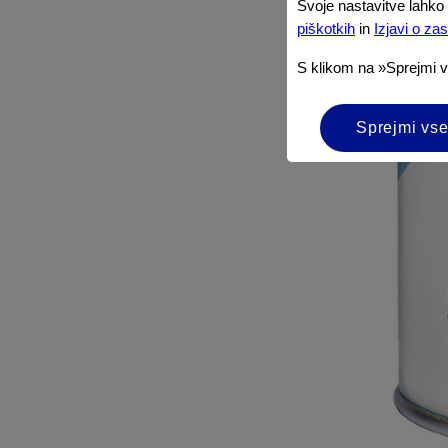
Svoje nastavitve lahko 
piškotkih
in
Izjavi o za
S klikom na »Sprejmi 
Sprejmi vse