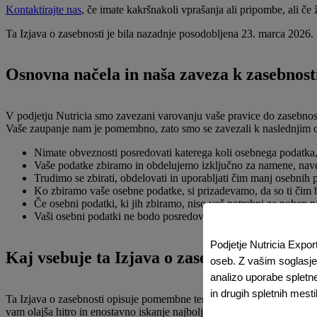
Kontaktirajte nas
, če imate kakršnakoli vprašanja ali pripombe, ali če 
Ta Izjava o zasebnosti je bila nazadnje posodobljena 23. marca 2026.
Osnovna načela in naša zaveza k zasebnost
V podjetju Nutricia smo zavezani varovanju vaše pravice do zasebnosti.
Vaše zaupanje nam je pomembno, zato smo se zavezali k naslednjim
Nimate obveznosti posredovati katerega koli osebnega podatka, 
Vaše podatke zbiramo in obdelujemo izključno za namene, naveden
Trudimo se zbirati, obdelovati in uporabljati čim manj osebnih 
Ko zbiramo vaše osebne podatke, si prizadevamo, da so ti čim bo
Če osebni podatki, ki jih zbiramo, niso več potrebni za noben n
Vaši osebni podatki ne bodo posredovani, prodani, oddani v najem
Podjetje Nutricia Expor
Kaj vsebuje ta Izjava o zasebnosti:
oseb. Z vašim soglasjem
analizo uporabe spletn
in drugih spletnih mest
Ta Izjava o zasebnosti opisuje pomembne teme v zvezi z vašimi osebn
vam olajša hitro in enostavno iskanje najbolj relevantnih informacij.