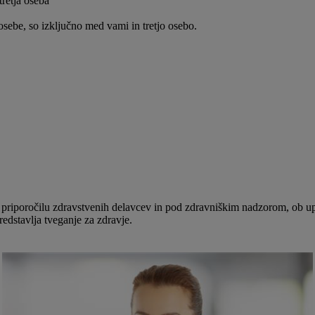
tretja oseba
e osebe, so izključno med vami in tretjo osebo.
o priporočilu zdravstvenih delavcev in pod zdravniškim nadzorom, ob u
redstavlja tveganje za zdravje.