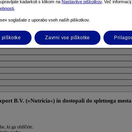
upravljate kadarkoli s klikom na
Nastavitve piškotkov
. Več informacij
sebnosti
.
vse« soglašate z uporabo vseh naših piškotkov.
 piškotke
Zavrni vse piškotke
Prilago
xport B.V. (»Nutricia«) in dostopali do spletnega mesta 
be, ki ga obiščete.