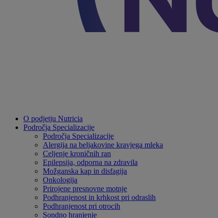
O podjetju Nutricia
Področja Specializacije
Področja Specializacije
Alergija na beljakovine kravjega mleka
Celjenje kroničnih ran
Epilepsija, odporna na zdravila
Možganska kap in disfagija
Onkologija
Prirojene presnovne motnje
Podhranjenost in krhkost pri odraslih
Podhranjenost pri otrocih
Sondno hranjenje