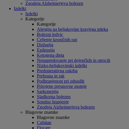
Zgodnja Alzheimerjeva bolezen
Izdelki
Izdelki
Kategorije
Kategorije
Alergija na beljakovine kravjega mleka
Bolezni ledvic
Celjenje kroničnih ran
Disfagija
Epilepsija
Ketogena dieta
Nenapredovanje pri dojenčkih in otrocih
Nizko-beljakovinski izdelki
Predoperativna oskrba
Prehrana in rak
Podhranjenost pri odraslih
Prirojene presnovne motnje
Sarkopenija
Sladkorna bolezen
Sondno hranjenje
Zgodnja Alzheimerjeva bolezen
Blagovne znamke
Blagovne znamke
Cubitan
Flocare