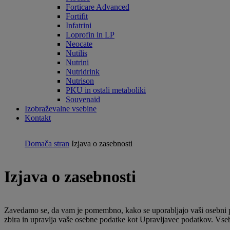
Forticare Advanced
Fortifit
Infatrini
Loprofin in LP
Neocate
Nutilis
Nutrini
Nutridrink
Nutrison
PKU in ostali metaboliki
Souvenaid
Izobraževalne vsebine
Kontakt
Domača stran
Izjava o zasebnosti
Izjava o zasebnosti
Zavedamo se, da vam je pomembno, kako se uporabljajo vaši osebni po
zbira in upravlja vaše osebne podatke kot Upravljavec podatkov. Vseb