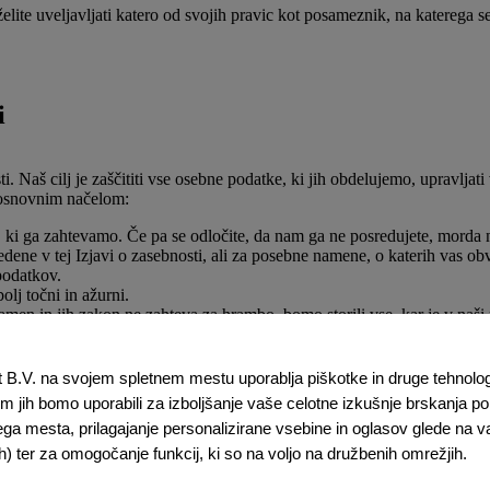
želite uveljavljati katero od svojih pravic kot posameznik, na katerega s
i
 Naš cilj je zaščititi vse osebne podatke, ki jih obdelujemo, upravljat
 osnovnim načelom:
ki ga zahtevamo. Če pa se odločite, da nam ga ne posredujete, morda ne
e v tej Izjavi o zasebnosti, ali za posebne namene, o katerih vas obves
podatkov.
lj točni in ažurni.
amen in jih zakon ne zahteva za hrambo, bomo storili vse, kar je v naši 
 ali razkriti razen, kot je opisano v tej Izjavi o zasebnosti.
t B.V. na svojem spletnem mestu uporablja piškotke in druge tehnologije
 jih bomo uporabili za izboljšanje vaše celotne izkušnje brskanja po 
ega mesta, prilagajanje personalizirane vsebine in oglasov glede na 
ih) ter za omogočanje funkcij, ki so na voljo na družbenih omrežjih.
imi podatki (povezave vodijo do podrobnejših informacij). Vsaka tema