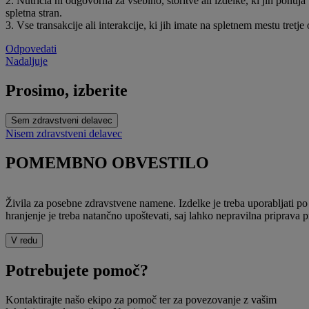
2. Nutricia ni odgovorna za vsebino, storitve ali izdelke, ki jih ponuja 
spletna stran.
3. Vse transakcije ali interakcije, ki jih imate na spletnem mestu tretj
Odpovedati
Nadaljuje
Prosimo, izberite
Sem zdravstveni delavec
Nisem zdravstveni delavec
POMEMBNO OBVESTILO
Živila za posebne zdravstvene namene. Izdelke je treba uporabljati p
hranjenje je treba natančno upoštevati, saj lahko nepravilna priprava p
V redu
Potrebujete pomoč?
Kontaktirajte našo ekipo za pomoč ter za povezovanje z vašim