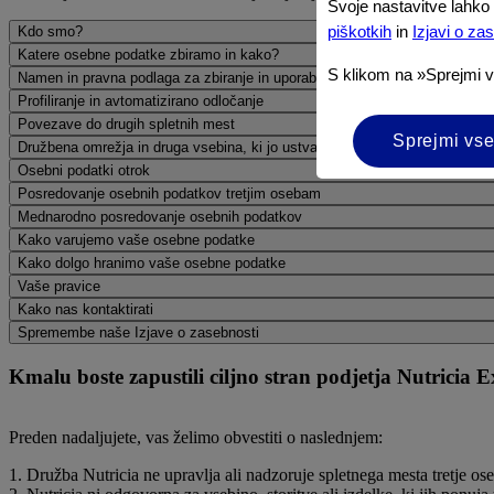
Svoje nastavitve lahko 
piškotkih
in
Izjavi o za
Kdo smo?
Katere osebne podatke zbiramo in kako?
S klikom na »Sprejmi 
Namen in pravna podlaga za zbiranje in uporabo osebnih podatkov
Profiliranje in avtomatizirano odločanje
Povezave do drugih spletnih mest
Sprejmi vse
Družbena omrežja in druga vsebina, ki jo ustvarijo uporabniki
Osebni podatki otrok
Posredovanje osebnih podatkov tretjim osebam
Mednarodno posredovanje osebnih podatkov
Kako varujemo vaše osebne podatke
Kako dolgo hranimo vaše osebne podatke
Vaše pravice
Kako nas kontaktirati
Spremembe naše Izjave o zasebnosti
Kmalu boste zapustili ciljno stran podjetja Nutricia E
Preden nadaljujete, vas želimo obvestiti o naslednjem:
1. Družba Nutricia ne upravlja ali nadzoruje spletnega mesta tretje ose