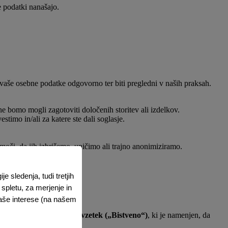
e podatki nanašajo.
i vaše osebne podatke odgovorno ter biti pregledni v naših praksah.
 bomo mogli zagotoviti določenih storitev ali izdelkov.
timo in/ali za katere ste dali soglasje.
moči, da jih izbrišemo, uničimo ali trajno anonimiziramo.
 sledenja, tudi tretjih
spletu, za merjenje in
vaše interese (na našem
 vključuje tudi
kratek povzetek („Bistveno“)
, ki je namenjen, da