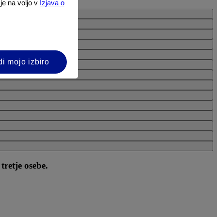
 je na voljo v
Izjava o
di mojo izbiro
tretje osebe.