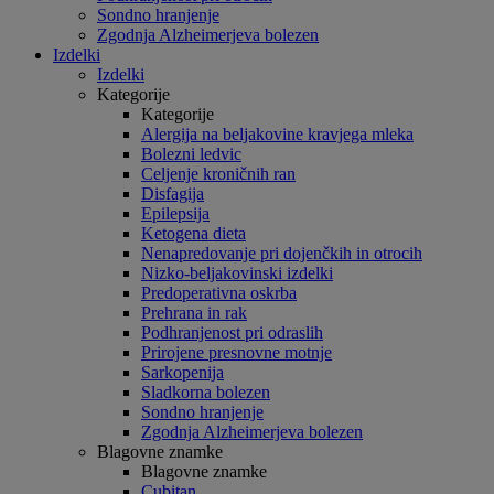
Sondno hranjenje
Zgodnja Alzheimerjeva bolezen
Izdelki
Izdelki
Kategorije
Kategorije
Alergija na beljakovine kravjega mleka
Bolezni ledvic
Celjenje kroničnih ran
Disfagija
Epilepsija
Ketogena dieta
Nenapredovanje pri dojenčkih in otrocih
Nizko-beljakovinski izdelki
Predoperativna oskrba
Prehrana in rak
Podhranjenost pri odraslih
Prirojene presnovne motnje
Sarkopenija
Sladkorna bolezen
Sondno hranjenje
Zgodnja Alzheimerjeva bolezen
Blagovne znamke
Blagovne znamke
Cubitan