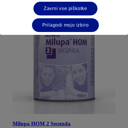
Zavrni vse piškotke
Več o tem
Prilagodi mojo izbiro
Milupa HOM 2 Secunda