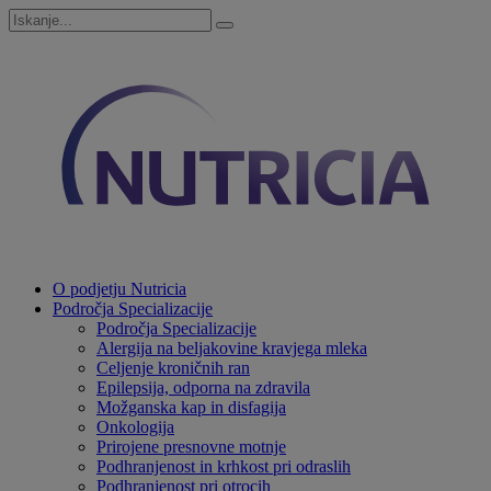
O podjetju Nutricia
Področja Specializacije
Področja Specializacije
Alergija na beljakovine kravjega mleka
Celjenje kroničnih ran
Epilepsija, odporna na zdravila
Možganska kap in disfagija
Onkologija
Prirojene presnovne motnje
Podhranjenost in krhkost pri odraslih
Podhranjenost pri otrocih