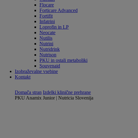
Flocare
Forticare Advanced
Fortifit
Infatrini
Loprofin in LP
Neocate
Nutilis
Nutrini
Nutridrink
Nutrison
PKU in ostali metaboliki
Souvenaid
Izobraževalne vsebine
Kontakt
Domača stran
Izdelki klinične prehrane
PKU Anamix Junior | Nutricia Slovenija