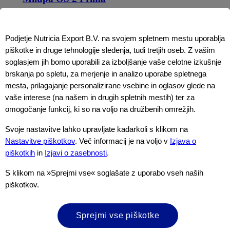
Več o tem
Podjetje Nutricia Export B.V. na svojem spletnem mestu uporablja
piškotke in druge tehnologije sledenja, tudi tretjih oseb. Z vašim
soglasjem jih bomo uporabili za izboljšanje vaše celotne izkušnje
brskanja po spletu, za merjenje in analizo uporabe spletnega
mesta, prilagajanje personalizirane vsebine in oglasov glede na
vaše interese (na našem in drugih spletnih mestih) ter za
omogočanje funkcij, ki so na voljo na družbenih omrežjih.
Svoje nastavitve lahko upravljate kadarkoli s klikom na
Nastavitve piškotkov
. Več informacij je na voljo v
Izjava o
piškotkih
in
Izjavi o zasebnosti
.
S klikom na »Sprejmi vse« soglašate z uporabo vseh naših
piškotkov.
Sprejmi vse piškotke
Milupa GA 2-Prima