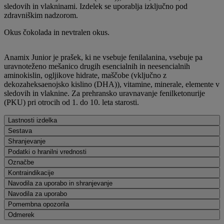
sledovih in vlakninami. Izdelek se uporablja izključno pod
zdravniškim nadzorom.
Okus čokolada in nevtralen okus.
Anamix Junior je prašek, ki ne vsebuje fenilalanina, vsebuje pa
uravnoteženo mešanico drugih esencialnih in neesencialnih
aminokislin, ogljikove hidrate, maščobe (vključno z
dekozaheksaenojsko kislino (DHA)), vitamine, minerale, elemente v
sledovih in vlaknine. Za prehransko uravnavanje fenilketonurije
(PKU) pri otrocih od 1. do 10. leta starosti.
Lastnosti izdelka
Sestava
Shranjevanje
Podatki o hranilni vrednosti
Označbe
Kontraindikacije
Navodila za uporabo in shranjevanje
Navodila za uporabo
Pomembna opozorila
Odmerek