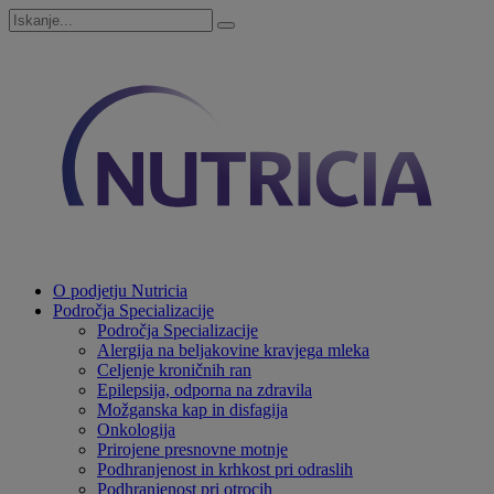
O podjetju Nutricia
Področja Specializacije
Področja Specializacije
Alergija na beljakovine kravjega mleka
Celjenje kroničnih ran
Epilepsija, odporna na zdravila
Možganska kap in disfagija
Onkologija
Prirojene presnovne motnje
Podhranjenost in krhkost pri odraslih
Podhranjenost pri otrocih