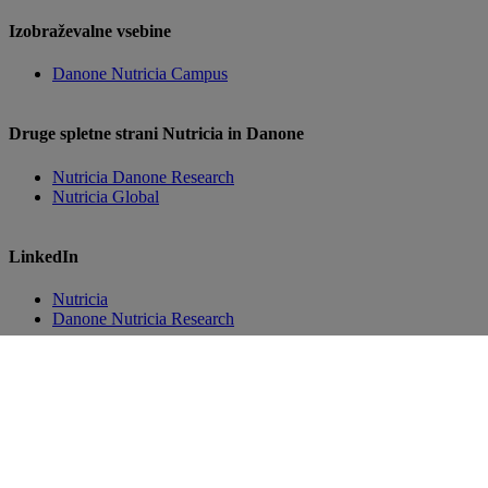
Izobraževalne vsebine
Danone Nutricia Campus
Druge spletne strani Nutricia in Danone
Nutricia Danone Research
Nutricia Global
LinkedIn
Nutricia
Danone Nutricia Research