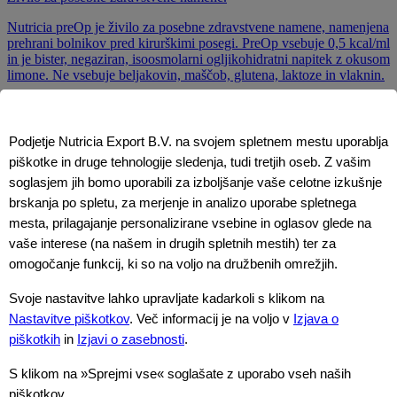
Nutricia preOp je živilo za posebne zdravstvene namene, namenjena
prehrani bolnikov pred kirurškimi posegi. PreOp vsebuje 0,5 kcal/ml
in je bister, negaziran, isoosmolarni ogljikohidratni napitek z okusom
limone. Ne vsebuje beljakovin, maščob, glutena, laktoze in vlaknin.
Vsebuje sladila in sladkorje.
Podjetje Nutricia Export B.V. na svojem spletnem mestu uporablja
piškotke in druge tehnologije sledenja, tudi tretjih oseb. Z vašim
Več o tem
soglasjem jih bomo uporabili za izboljšanje vaše celotne izkušnje
Kmalu boste zapustili ciljno stran podjetja Nutricia
brskanja po spletu, za merjenje in analizo uporabe spletnega
Export B.V. (»Nutricia«) in dostopali do spletnega
mesta, prilagajanje personalizirane vsebine in oglasov glede na
mesta tretje osebe.
vaše interese (na našem in drugih spletnih mestih) ter za
omogočanje funkcij, ki so na voljo na družbenih omrežjih.
Preden nadaljujete, vas želimo obvestiti o naslednjem:
Svoje nastavitve lahko upravljate kadarkoli s klikom na
1. Družba Nutricia ne upravlja ali nadzoruje spletnega mesta tretje
Nastavitve piškotkov
. Več informacij je na voljo v
Izjava o
osebe, ki ga obiščete.
piškotkih
in
Izjavi o zasebnosti
.
2. Nutricia ni odgovorna za vsebino, storitve ali izdelke, ki jih
ponuja tretja oseba
S klikom na »Sprejmi vse« soglašate z uporabo vseh naših
spletna stran.
piškotkov.