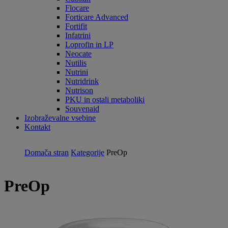
Flocare
Forticare Advanced
Fortifit
Infatrini
Loprofin in LP
Neocate
Nutilis
Nutrini
Nutridrink
Nutrison
PKU in ostali metaboliki
Souvenaid
Izobraževalne vsebine
Kontakt
Domača stran
Kategorije
PreOp
PreOp