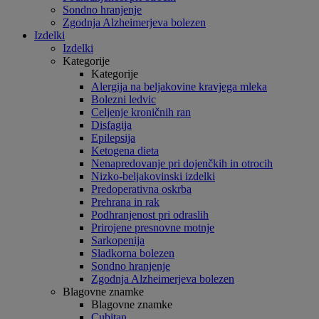
Sondno hranjenje
Zgodnja Alzheimerjeva bolezen
Izdelki
Izdelki
Kategorije
Kategorije
Alergija na beljakovine kravjega mleka
Bolezni ledvic
Celjenje kroničnih ran
Disfagija
Epilepsija
Ketogena dieta
Nenapredovanje pri dojenčkih in otrocih
Nizko-beljakovinski izdelki
Predoperativna oskrba
Prehrana in rak
Podhranjenost pri odraslih
Prirojene presnovne motnje
Sarkopenija
Sladkorna bolezen
Sondno hranjenje
Zgodnja Alzheimerjeva bolezen
Blagovne znamke
Blagovne znamke
Cubitan