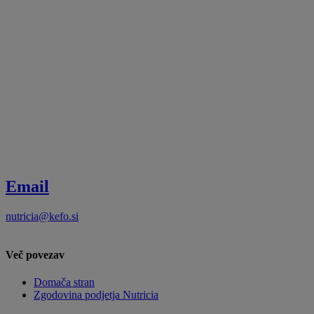
Email
nutricia@kefo.si
Več povezav
Domača stran
Zgodovina podjetja Nutricia