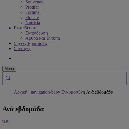
Souvenaid
Protifar
Fortimel
Flocare
Nutricia
Εκπαίδευση
Εκπαίδευση
Άρθρα και Έντυπα
Συχνές Ερωτήσεις
Συνταγές
Menu
Αρχική
_navigation-baby
Εγκυμοσύνη
Ανά εβδομάδα
Ανά εβδομάδα
test