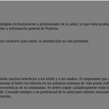
dirigida exclusivamente a profesionales de la salud, ya que estos product
eder a información general de Nutricia.
uso exclusivo para usted, su distribución no está permitida.
rinda muchos beneficios a los bebés y a las madres. Es importante que a
entar al bebé con biberón en sus primeras semanas de vida puede reducir
 y económicas de no amamantar. Se deben seguir cuidadosamente todas la
bé. Consulte siempre a un profesional de la salud para obtener asesorami
ntación.