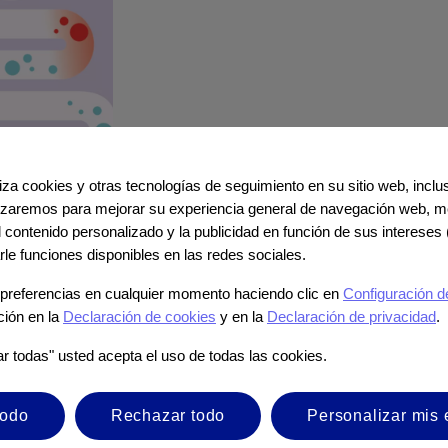
iliza cookies y otras tecnologías de seguimiento en su sitio web, incl
ilizaremos para mejorar su experiencia general de navegación web, me
el contenido personalizado y la publicidad en función de sus intereses 
ia Export B.V. ("Nutricia") y acceder a un sitio web de
rle funciones disponibles en las redes sociales.
preferencias en cualquier momento haciendo clic en
Configuración d
ción en la
Declaración de cookies
y en la
Declaración de privacidad
.
ntrolado por Nutricia.
cidos en el sitio web de terceros.
ar todas" usted acepta el uso de todas las cookies.
de terceros es exclusivamente entre usted y el tercero.
todo
Rechazar todo
Personalizar mis 