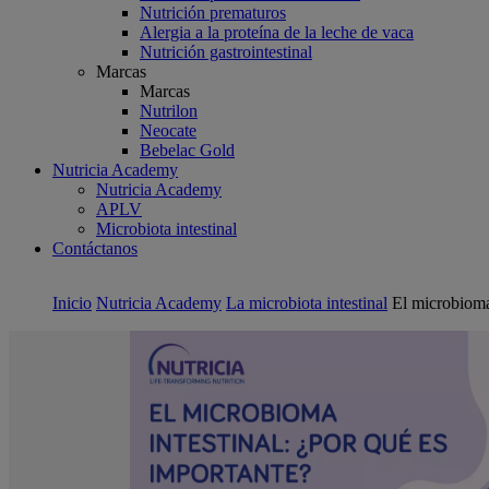
Nutrición prematuros
Alergia a la proteína de la leche de vaca
Nutrición gastrointestinal
Marcas
Marcas
Nutrilon
Neocate
Bebelac Gold
Nutricia Academy
Nutricia Academy
APLV
Microbiota intestinal
Contáctanos
Inicio
Nutricia Academy
La microbiota intestinal
El microbioma