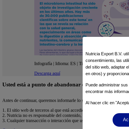
Nutricia Export B.V. ut
consentimiento, las ut
Infografía | Idioma: ES | Tiempo total: 5 minutos
del sitio web, adaptar 
Descarga aquí
en otros) y proporciona
Usted está a punto de abandonar el sitio web de Nutric
Puede administrar sus 
encontrar más informa
Antes de continuar, queremos informarle lo siguiente:
Al hacer clic en "Acept
1. El sitio web de terceros al que está accediendo no es operado ni co
2. Nutricia no es responsable del contenido, servicios o productos ofre
Ac
3. Cualquier transacción o interacción que usted tenga en el sitio web 