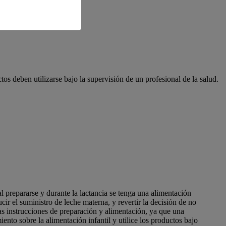
os deben utilizarse bajo la supervisión de un profesional de la salud.
l prepararse y durante la lactancia se tenga una alimentación
 el suministro de leche materna, y revertir la decisión de no
s instrucciones de preparación y alimentación, ya que una
ento sobre la alimentación infantil y utilice los productos bajo