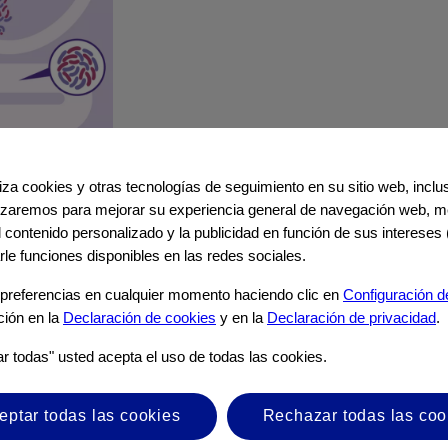
iliza cookies y otras tecnologías de seguimiento en su sitio web, incl
ilizaremos para mejorar su experiencia general de navegación web, me
el contenido personalizado y la publicidad en función de sus intereses 
rle funciones disponibles en las redes sociales.
ia Export B.V. ("Nutricia") y acceder a un sitio web de
preferencias en cualquier momento haciendo clic en
Configuración d
ción en la
Declaración de cookies
y en la
Declaración de privacidad
.
ar todas" usted acepta el uso de todas las cookies.
ntrolado por Nutricia.
cidos en el sitio web de terceros.
eptar todas las cookies
Rechazar todas las coo
de terceros es exclusivamente entre usted y el tercero.