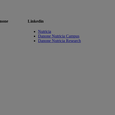
anone
Linkedin
Nutricia
Danone Nutricia Campus
Danone Nutricia Research