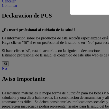
Cancelar
Continuar
Declaración de PCS
¿Es usted profesional al cuidado de la salud?
La información sobre los productos de esta sección especializada está 
Haga clic en “Sí” si es un profesional de la salud, o en “No” para acc
Si hace clic en ‘sí’, está de acuerdo con la siguiente declaración:
Estimado profesional de la salud, el contenido de este sitio web es de 
Si
No
Aviso Importante
La lactancia materna es la mejor forma de nutrición para los bebés y b
saludable y una dieta balanceada. La combinación de amamantar y alim
amamantar es difícil. Se deben considerar las implicaciones sociales
preparación inadecuada podría representar riesgos para la salud del be