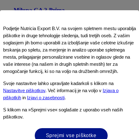
Milupa GA 2-Prima
Več o tem
Podjetje Nutricia Export B.V. na svojem spletnem mestu uporablja
piškotke in druge tehnologije sledenja, tudi tretjih oseb. Z vašim
soglasjem jih bomo uporabili za izboljšanje vaše celotne izkušnje
brskanja po spletu, za merjenje in analizo uporabe spletnega
mesta, prilagajanje personalizirane vsebine in oglasov glede na
vaše interese (na našem in drugih spletnih mestih) ter za
omogočanje funkcij, ki so na voljo na družbenih omrežjih.
Svoje nastavitve lahko upravljate kadarkoli s klikom na
Nastavitve piškotkov
. Več informacij je na voljo v
Izjava o
piškotkih
in
Izjavi o zasebnosti
.
S klikom na »Sprejmi vse« soglašate z uporabo vseh naših
piškotkov.
Sprejmi vse piškotke