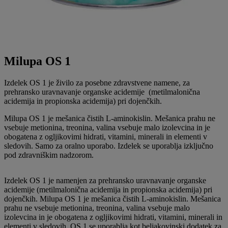
Milupa OS 1
Izdelek OS 1 je živilo za posebne zdravstvene namene, za
prehransko uravnavanje organske acidemije (metilmalonična
acidemija in propionska acidemija) pri dojenčkih.
Milupa OS 1 je mešanica čistih L-aminokislin. Mešanica prahu ne
vsebuje metionina, treonina, valina vsebuje malo izolevcina in je
obogatena z ogljikovimi hidrati, vitamini, minerali in elementi v
sledovih. Samo za oralno uporabo. Izdelek se uporablja izključno
pod zdravniškim nadzorom.
Izdelek OS 1 je namenjen za prehransko uravnavanje organske
acidemije (metilmalonična acidemija in propionska acidemija) pri
dojenčkih. Milupa OS 1 je mešanica čistih L-aminokislin. Mešanica
prahu ne vsebuje metionina, treonina, valina vsebuje malo
izolevcina in je obogatena z ogljikovimi hidrati, vitamini, minerali in
elementi v sledovih. OS 1 se uporablja kot beljakovinski dodatek za