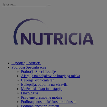
O podjetju Nutricia
Področja Specializacije
Področja Specializacije
Alergija na beljakovine kravjega mleka
Celjenje kroničnih ran
Epilepsija, odporna na zdravila
Možganska kap in disfagija
Onkologija
Prirojene presnovne motnje
Podhranjenost in krhkost pri odraslih
Podhranjenost pri otrocih