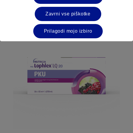
Milupa HOM 2 Secunda
Zavrni vse piškotke
Več o tem
Prilagodi mojo izbiro