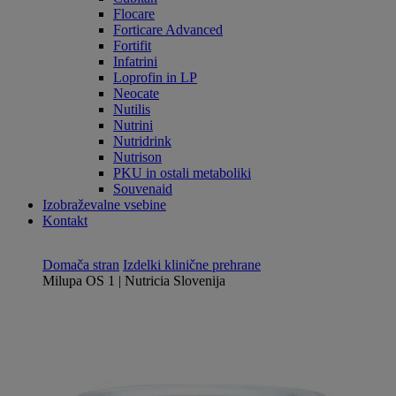
Flocare
Forticare Advanced
Fortifit
Infatrini
Loprofin in LP
Neocate
Nutilis
Nutrini
Nutridrink
Nutrison
PKU in ostali metaboliki
Souvenaid
Izobraževalne vsebine
Kontakt
Domača stran
Izdelki klinične prehrane
Milupa OS 1 | Nutricia Slovenija