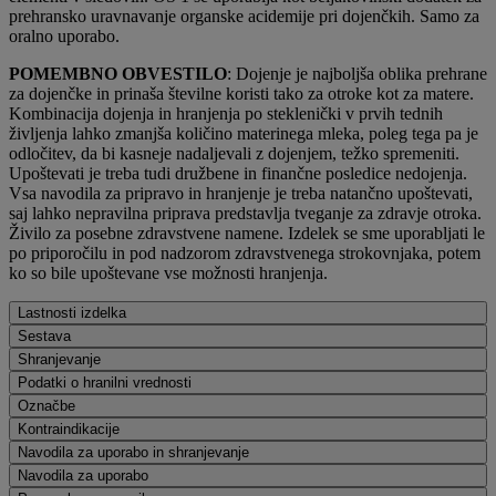
prehransko uravnavanje organske acidemije pri dojenčkih. Samo za
oralno uporabo.
POMEMBNO OBVESTILO
: Dojenje je najboljša oblika prehrane
za dojenčke in prinaša številne koristi tako za otroke kot za matere.
Kombinacija dojenja in hranjenja po steklenički v prvih tednih
življenja lahko zmanjša količino materinega mleka, poleg tega pa je
odločitev, da bi kasneje nadaljevali z dojenjem, težko spremeniti.
Upoštevati je treba tudi družbene in finančne posledice nedojenja.
Vsa navodila za pripravo in hranjenje je treba natančno upoštevati,
saj lahko nepravilna priprava predstavlja tveganje za zdravje otroka.
Živilo za posebne zdravstvene namene. Izdelek se sme uporabljati le
po priporočilu in pod nadzorom zdravstvenega strokovnjaka, potem
ko so bile upoštevane vse možnosti hranjenja.
Lastnosti izdelka
Sestava
Shranjevanje
Podatki o hranilni vrednosti
Označbe
Kontraindikacije
Navodila za uporabo in shranjevanje
Navodila za uporabo