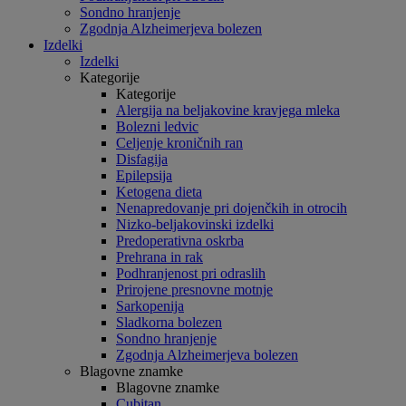
Sondno hranjenje
Zgodnja Alzheimerjeva bolezen
Izdelki
Izdelki
Kategorije
Kategorije
Alergija na beljakovine kravjega mleka
Bolezni ledvic
Celjenje kroničnih ran
Disfagija
Epilepsija
Ketogena dieta
Nenapredovanje pri dojenčkih in otrocih
Nizko-beljakovinski izdelki
Predoperativna oskrba
Prehrana in rak
Podhranjenost pri odraslih
Prirojene presnovne motnje
Sarkopenija
Sladkorna bolezen
Sondno hranjenje
Zgodnja Alzheimerjeva bolezen
Blagovne znamke
Blagovne znamke
Cubitan