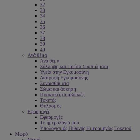
32
33
34
35
36
37
38
39
40
Ανά θέμα
Ανά θέμα
Σύλληψη και Πρώτα Συμπτώματα
Υγεία στην Εγκυμοσύνη
Διατροφή Εγκυμοσύνης
Συναισθήματα
Σώμα και άσκηση
Πρακτικές συμβουλές
Τοκετός
Θηλασμός
Εφαρμογές
Εφαρμογές
Το ημερολόγιό μου
Υπολογισμός Πιθανής Ημερομηνίας Τοκετού
Μωρό
Μωρό