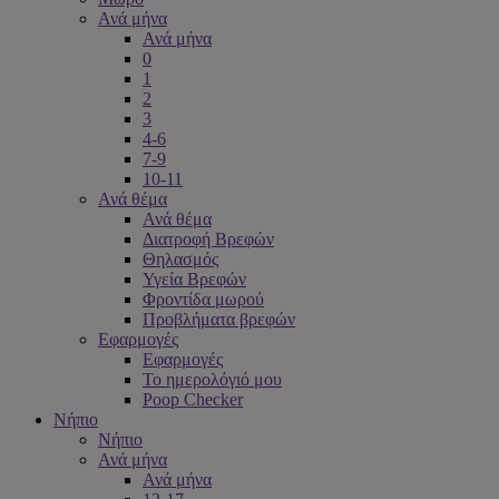
Ανά μήνα
Ανά μήνα
0
1
2
3
4-6
7-9
10-11
Ανά θέμα
Ανά θέμα
Διατροφή Βρεφών
Θηλασμός
Υγεία Βρεφών
Φροντίδα μωρού
Προβλήματα βρεφών
Εφαρμογές
Εφαρμογές
Το ημερολόγιό μου
Poop Checker
Νήπιο
Νήπιο
Ανά μήνα
Ανά μήνα