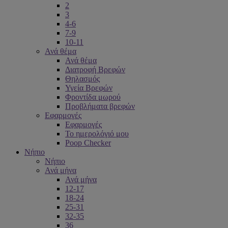
2
3
4-6
7-9
10-11
Ανά θέμα
Ανά θέμα
Διατροφή Βρεφών
Θηλασμός
Υγεία Βρεφών
Φροντίδα μωρού
Προβλήματα βρεφών
Εφαρμογές
Εφαρμογές
Το ημερολόγιό μου
Poop Checker
Νήπιο
Νήπιο
Ανά μήνα
Ανά μήνα
12-17
18-24
25-31
32-35
36