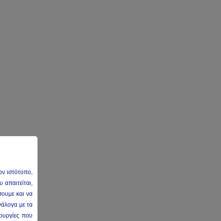
ον ιστότοπο,
 απαιτείται,
σουμε και να
νάλογα με τα
τουργίες που