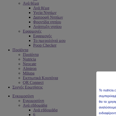
Ανά θέμα
Ανά θέμα
Υγεία Νηπίων
Διατροφή Νηπίων
Φροντίδα νηπίου
Ανάπτυξη νηπίου
Εφαρμογές
Εφαρμογές
Το ημερολόγιό μου
Poop Checker
Προϊόντα
Προϊόντα
Nutricia
Neocate
Almiron
Milupa
Εκπτωτικά Κουπόνια
QR Connect
Συχνές Ερωτήσεις
To nutricia
.
Εγκυμοσύνη
συμπεριλαμβ
Εγκυμοσύνη
θα τα χρησι
Ανά εβδομάδα
αναλύσουμε 
Ανά εβδομάδα
ενδιαφέροντ
6