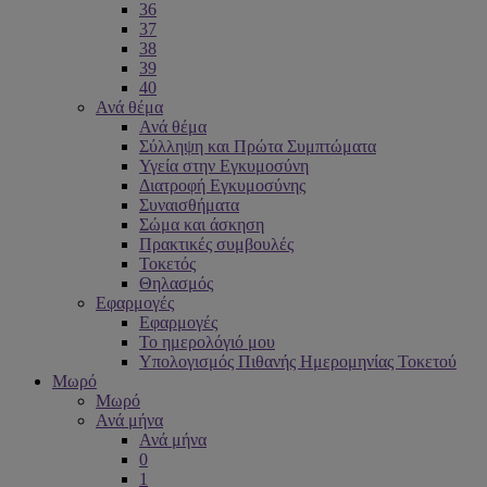
36
37
38
39
40
Ανά θέμα
Ανά θέμα
Σύλληψη και Πρώτα Συμπτώματα
Υγεία στην Εγκυμοσύνη
Διατροφή Εγκυμοσύνης
Συναισθήματα
Σώμα και άσκηση
Πρακτικές συμβουλές
Τοκετός
Θηλασμός
Εφαρμογές
Εφαρμογές
Το ημερολόγιό μου
Υπολογισμός Πιθανής Ημερομηνίας Τοκετού
Μωρό
Μωρό
Ανά μήνα
Ανά μήνα
0
1