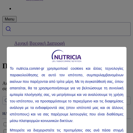
Menu
Αρχική
Βρεφική Διατροφή
ΒΡΕΦΙΚΗ & ΠΑΙΔΙΚΗ ΔΙΑΤΡΟΦΗ
Προϊόντα
To nutricia
.com/el-gr
χρησιμοποιεί
cookies
και άλλες τεχνολογίες
παρακολούθησης σε αυτό τον ιστότοπο, συμπεριλαμβανομένων
εκείνων που παρέχονται από τρίτα μέρη. Με τη συγκατάθεσή σας, όπου
Ανακαλύψτε τα προϊόντα βρεφικής και παιδικής διατροφής της
σειράς Nutricia, Almiron, Milupa και Neocate!
απαιτείται, θα τα χρησιμοποιήσουμε για να βελτιώσουμε τη συνολική
εμπειρία πλοήγησής σας, να μετρήσουμε και να αναλύσουμε τη χρήση
του ιστότοπου, να προσαρμόσουμε το περιεχόμενο και τις διαφημίσεις
ανάλογα με τα ενδιαφέροντά σας (στον ιστότοπό μας και σε άλλους
ΗΛΙΚΊΑ
ιστότοπους) και να σας παρέχουμε λειτουργίες που είναι διαθέσιμες
μέσω πλατφορμών κοινωνικών δικτύων.
Από τη γέννηση
Μπορείτε να διαχειριστείτε τις προτιμήσεις σας ανά πάσα στιγμή
6-12 μηνών