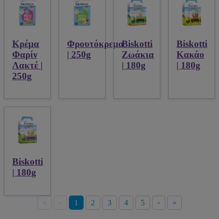
Κρέμα
Φρουτόκρεμα
Biskotti
Biskotti
Φαρίν
| 250g
Ζωάκια
Κακάο
Λακτέ |
| 180g
| 180g
250g
Biskotti
| 180g
«
‹
1
2
3
4
5
›
»